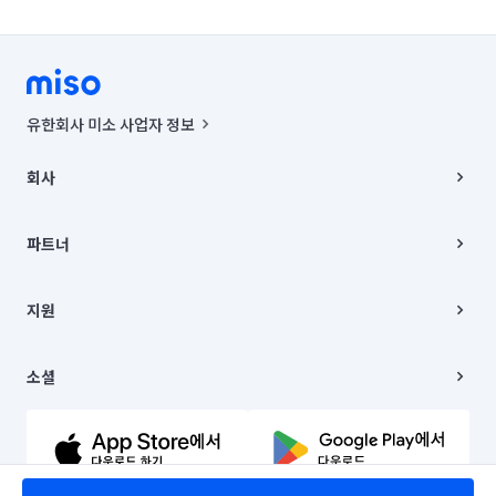
유한회사 미소 사업자 정보
사업자등록번호 : 291-87-00271 | 인허가번호 : 2016-3220163-14-5-
00019 |
회사
통신판매신고번호 : 2024-서울종로-1400(공정거래위원회 정보) |
대표이사 : CHING VICTOR COLUMBIA RHEE
회사소개
주소 | 본사: 서울특별시 종로구 율곡로 6(중학동, 트윈트리빌딩) B동 5층
채용
파트너
컨택센터 : 서울특별시 종로구 수송동 율곡로 24, 7층, 8층 미소
블로그
유한회사 미소는 통신판매중개자이며, 통신판매의 당사자가 아닙니다.
파트너 지원
상품, 상품정보, 거래에 관한 의무와 책임은 거래당사자에게 있습니다.
이사
지원
언론 보도 관련 문의:
contact@getmiso.com
이사 청소/입주 청소
대표번호: 1577-8808
고객센터
© 유한회사 미소. Miso, Inc. All Rights Reserved.
이용약관
소셜
개인정보처리방침
파트너 위치정보 이용약관
링크드인
문의하기
유튜브