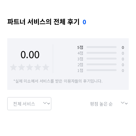
파트너 서비스의 전체 후기
0
5
점
0
0.00
4
점
0
3
점
0
2
점
0
1
점
0
*실제 미소에서 서비스를 받은 이용자들의 후기입니다.