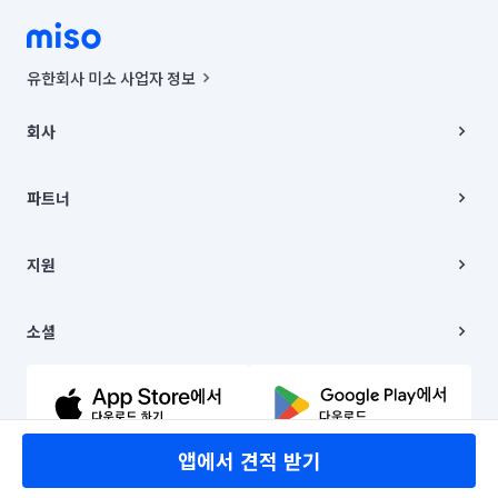
유한회사 미소 사업자 정보
사업자등록번호 : 291-87-00271 | 인허가번호 : 2016-3220163-14-5-
00019 |
회사
통신판매신고번호 : 2024-서울종로-1400(공정거래위원회 정보) |
대표이사 : CHING VICTOR COLUMBIA RHEE
회사소개
주소 | 본사: 서울특별시 종로구 율곡로 6(중학동, 트윈트리빌딩) B동 5층
채용
파트너
컨택센터 : 서울특별시 종로구 수송동 율곡로 24, 7층, 8층 미소
블로그
유한회사 미소는 통신판매중개자이며, 통신판매의 당사자가 아닙니다.
파트너 지원
상품, 상품정보, 거래에 관한 의무와 책임은 거래당사자에게 있습니다.
이사
지원
언론 보도 관련 문의:
contact@getmiso.com
이사 청소/입주 청소
대표번호: 1577-8808
고객센터
© 유한회사 미소. Miso, Inc. All Rights Reserved.
이용약관
소셜
개인정보처리방침
파트너 위치정보 이용약관
링크드인
문의하기
유튜브
앱에서 견적 받기