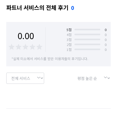
파트너 서비스의 전체 후기
0
5
점
0
0.00
4
점
0
3
점
0
2
점
0
1
점
0
*실제 미소에서 서비스를 받은 이용자들의 후기입니다.