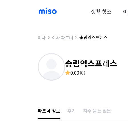
생활 청소
이
송림익스프레스
이사
이사 파트너
송림익스프레스
0.00
(
0
)
파트너 정보
후기
자주 묻는 질문