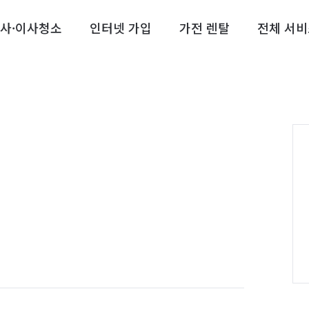
사·이사청소
인터넷 가입
가전 렌탈
전체 서비