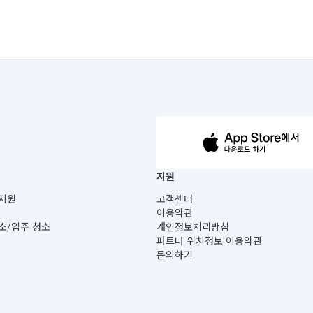
63-14-5-00019 |
지원
보) |
지원
고객센터
빌딩) B동 5층
이용약관
 미소
소/입주 청소
개인정보처리방침
 아닙니다.
파트너 위치정보 이용약관
게 있습니다.
문의하기