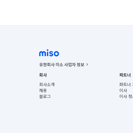
유한회사 미소 사업자 정보
사업자등록번호 : 291-87-00271 | 인허가번호 : 2016-32201
회사
파트너
통신판매신고번호 : 2024-서울종로-1400(공정거래위원회 정
대표이사 : CHING VICTOR COLUMBIA RHEE
회사소개
파트너 
주소 | 본사: 서울특별시 종로구 율곡로 6(중학동, 트윈트리
채용
이사
컨택센터 : 서울특별시 종로구 수송동 율곡로 24, 7층, 8층
블로그
이사 청
유한회사 미소는 통신판매중개자이며, 통신판매의 당사자가
상품, 상품정보, 거래에 관한 의무와 책임은 거래당사자에
언론 보도 관련 문의:
contact@getmiso.com
대표번호: 1577-8808
© 유한회사 미소. Miso, Inc. All Rights Reserved.