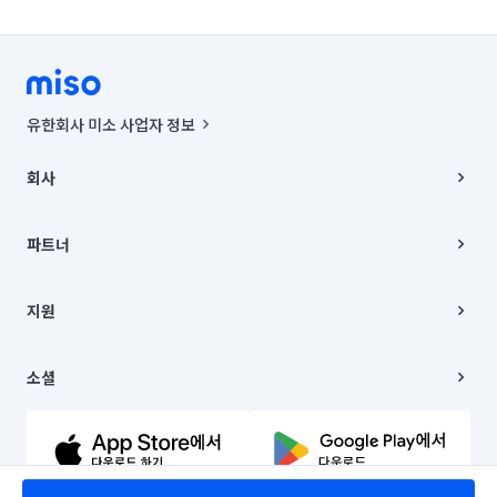
유한회사 미소 사업자 정보
사업자등록번호 : 291-87-00271 | 인허가번호 : 2016-3220163-14-5-
00019 |
회사
통신판매신고번호 : 2024-서울종로-1400(공정거래위원회 정보) |
대표이사 : CHING VICTOR COLUMBIA RHEE
회사소개
주소 | 본사: 서울특별시 종로구 율곡로 6(중학동, 트윈트리빌딩) B동 5층
채용
파트너
컨택센터 : 서울특별시 종로구 수송동 율곡로 24, 7층, 8층 미소
블로그
유한회사 미소는 통신판매중개자이며, 통신판매의 당사자가 아닙니다.
파트너 지원
상품, 상품정보, 거래에 관한 의무와 책임은 거래당사자에게 있습니다.
이사
지원
언론 보도 관련 문의:
contact@getmiso.com
이사 청소/입주 청소
대표번호: 1577-8808
고객센터
© 유한회사 미소. Miso, Inc. All Rights Reserved.
이용약관
소셜
개인정보처리방침
파트너 위치정보 이용약관
링크드인
문의하기
유튜브