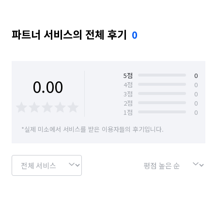
파트너 서비스의 전체 후기
0
5
점
0
0.00
4
점
0
3
점
0
2
점
0
1
점
0
*실제 미소에서 서비스를 받은 이용자들의 후기입니다.