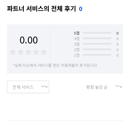
파트너 서비스의 전체 후기
0
5
점
0
0.00
4
점
0
3
점
0
2
점
0
1
점
0
*실제 미소에서 서비스를 받은 이용자들의 후기입니다.