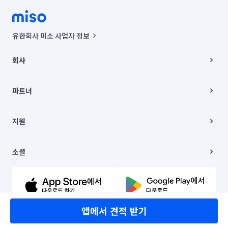
유한회사 미소 사업자 정보
사업자등록번호 : 291-87-00271 | 인허가번호 : 2016-3220163-14-5-
00019 |
회사
통신판매신고번호 : 2024-서울종로-1400(공정거래위원회 정보) |
대표이사 : CHING VICTOR COLUMBIA RHEE
회사소개
주소 | 본사: 서울특별시 종로구 율곡로 6(중학동, 트윈트리빌딩) B동 5층
채용
파트너
컨택센터 : 서울특별시 종로구 수송동 율곡로 24, 7층, 8층 미소
블로그
유한회사 미소는 통신판매중개자이며, 통신판매의 당사자가 아닙니다.
파트너 지원
상품, 상품정보, 거래에 관한 의무와 책임은 거래당사자에게 있습니다.
이사
지원
언론 보도 관련 문의:
contact@getmiso.com
이사 청소/입주 청소
대표번호: 1577-8808
고객센터
© 유한회사 미소. Miso, Inc. All Rights Reserved.
이용약관
소셜
개인정보처리방침
파트너 위치정보 이용약관
링크드인
문의하기
유튜브
앱에서 견적 받기