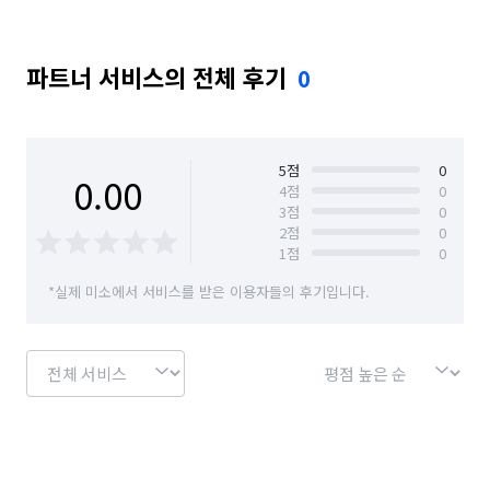
파트너 서비스의 전체 후기
0
5
점
0
0.00
4
점
0
3
점
0
2
점
0
1
점
0
*실제 미소에서 서비스를 받은 이용자들의 후기입니다.