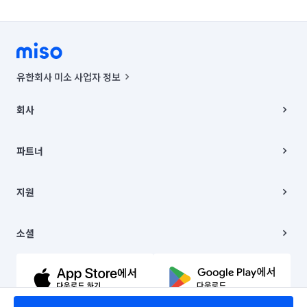
유한회사 미소 사업자 정보
사업자등록번호 : 291-87-00271 | 인허가번호 : 2016-3220163-14-5-
00019 |
회사
통신판매신고번호 : 2024-서울종로-1400(공정거래위원회 정보) |
대표이사 : CHING VICTOR COLUMBIA RHEE
회사소개
주소 | 본사: 서울특별시 종로구 율곡로 6(중학동, 트윈트리빌딩) B동 5층
채용
파트너
컨택센터 : 서울특별시 종로구 수송동 율곡로 24, 7층, 8층 미소
블로그
유한회사 미소는 통신판매중개자이며, 통신판매의 당사자가 아닙니다.
파트너 지원
상품, 상품정보, 거래에 관한 의무와 책임은 거래당사자에게 있습니다.
이사
지원
언론 보도 관련 문의:
contact@getmiso.com
이사 청소/입주 청소
대표번호: 1577-8808
고객센터
© 유한회사 미소. Miso, Inc. All Rights Reserved.
이용약관
소셜
개인정보처리방침
파트너 위치정보 이용약관
링크드인
문의하기
유튜브