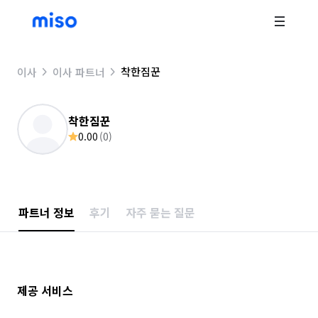
착한짐꾼
이사
이사 파트너
착한짐꾼
0.00
(
0
)
파트너 정보
후기
자주 묻는 질문
제공 서비스