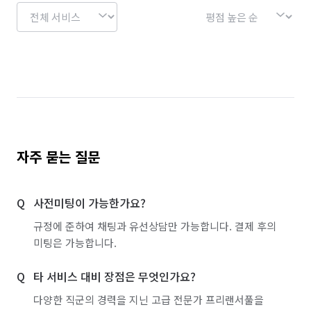
서울 동대문구
서울 동작구
서울 마포구
서울 서대문구
서울 서초구
서울 성동구
서울 성북구
서울 송파구
서울 양천구
서울 영등포구
서울 용산구
서울 은평구
서울 종로구
서울 중구
서울 중랑구
인천 계양구
인천 남구
인천 남동구
자주 묻는 질문
인천 동구
인천 부평구
인천 서구
사전미팅이 가능한가요?
인천 연수구
경기 부천시 소사구
규정에 준하여 채팅과 유선상담만 가능합니다. 결제 후의
경기 부천시 원미구
경기 부천시 오정구
미팅은 가능합니다.
타 서비스 대비 장점은 무엇인가요?
다양한 직군의 경력을 지닌 고급 전문가 프리랜서풀을