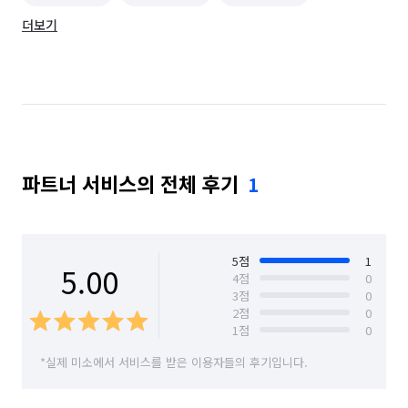
더보기
경기 김포시
경기 성남시 분당구
경기 성남시 수정구
경기 성남시 중원구
경기 수원시 권선구
경기 수원시 영통구
경기 수원시 장안구
경기 수원시 팔달구
파트너 서비스의 전체 후기
1
경기 시흥시
경기 안산시 단원구
경기 안산시 상록구
경기 안양시 동안구
경기 안양시 만안구
경기 의왕시
서울 강남구
5
점
1
5.00
4
점
0
3
점
0
서울 강동구
서울 강북구
서울 강서구
2
점
0
1
점
0
서울 관악구
서울 광진구
서울 구로구
*실제 미소에서 서비스를 받은 이용자들의 후기입니다.
서울 금천구
서울 노원구
서울 도봉구