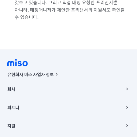
갖추고 있습니다. 그리고 직접 매칭 요청한 프리랜서뿐
아니라, 매칭매니저가 제안한 프리랜서의 지원서도 확인할
수 있습니다.
유한회사 미소 사업자 정보
사업자등록번호 : 291-87-00271 | 인허가번호 : 2016-3220163-14-5-
00019 |
회사
통신판매신고번호 : 2024-서울종로-1400(공정거래위원회 정보) |
대표이사 : CHING VICTOR COLUMBIA RHEE
회사소개
주소 | 본사: 서울특별시 종로구 율곡로 6(중학동, 트윈트리빌딩) B동 5층
채용
파트너
컨택센터 : 서울특별시 종로구 수송동 율곡로 24, 7층, 8층 미소
블로그
유한회사 미소는 통신판매중개자이며, 통신판매의 당사자가 아닙니다.
파트너 지원
상품, 상품정보, 거래에 관한 의무와 책임은 거래당사자에게 있습니다.
이사
지원
언론 보도 관련 문의:
contact@getmiso.com
이사 청소/입주 청소
대표번호: 1577-8808