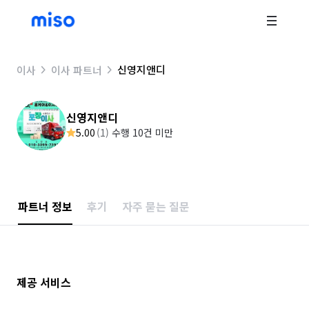
신영지앤디
이사
이사 파트너
신영지앤디
5.00
(
1
)
수행 10건 미만
파트너 정보
후기
자주 묻는 질문
제공 서비스