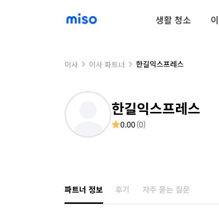
생활 청소
이
한길익스프레스
이사
이사 파트너
한길익스프레스
0.00
(
0
)
파트너 정보
후기
자주 묻는 질문