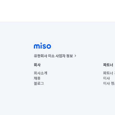
유한회사 미소 사업자 정보
사업자등록번호 : 291-87-00271 | 인허가번호 : 2016-32201
회사
파트너
통신판매신고번호 : 2024-서울종로-1400(공정거래위원회 정
대표이사 : CHING VICTOR COLUMBIA RHEE
회사소개
파트너 
주소 | 본사: 서울특별시 종로구 율곡로 6(중학동, 트윈트리
채용
이사
컨택센터 : 서울특별시 종로구 수송동 율곡로 24, 7층, 8층
블로그
이사 청
유한회사 미소는 통신판매중개자이며, 통신판매의 당사자가
상품, 상품정보, 거래에 관한 의무와 책임은 거래당사자에
언론 보도 관련 문의:
contact@getmiso.com
대표번호: 1577-8808
© 유한회사 미소. Miso, Inc. All Rights Reserved.