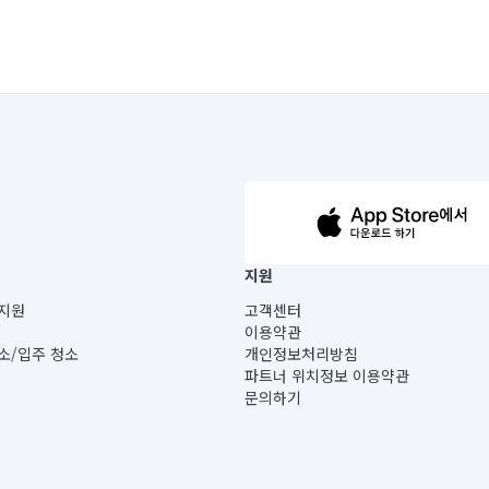
63-14-5-00019 |
지원
보) |
지원
고객센터
빌딩) B동 5층
이용약관
 미소
소/입주 청소
개인정보처리방침
 아닙니다.
파트너 위치정보 이용약관
게 있습니다.
문의하기