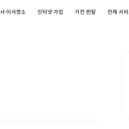
사·이사청소
인터넷 가입
가전 렌탈
전체 서비