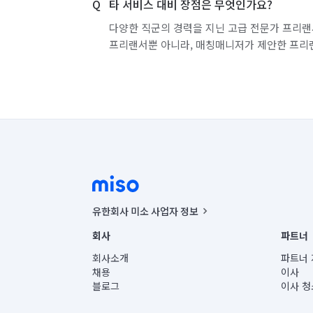
타 서비스 대비 장점은 무엇인가요?
다양한 직군의 경력을 지닌 고급 전문가 프리랜
프리랜서뿐 아니라, 매칭매니저가 제안한 프리
유한회사 미소 사업자 정보
사업자등록번호 : 291-87-00271 | 인허가번호 : 2016-32201
회사
파트너
통신판매신고번호 : 2024-서울종로-1400(공정거래위원회 정
대표이사 : CHING VICTOR COLUMBIA RHEE
회사소개
파트너 
주소 | 본사: 서울특별시 종로구 율곡로 6(중학동, 트윈트리
채용
이사
컨택센터 : 서울특별시 종로구 수송동 율곡로 24, 7층, 8층
블로그
이사 청
유한회사 미소는 통신판매중개자이며, 통신판매의 당사자가
상품, 상품정보, 거래에 관한 의무와 책임은 거래당사자에