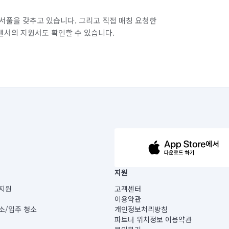
서풀을 갖추고 있습니다. 그리고 직접 매칭 요청한
랜서의 지원서도 확인할 수 있습니다.
63-14-5-00019 |
지원
보) |
지원
고객센터
빌딩) B동 5층
이용약관
 미소
소/입주 청소
개인정보처리방침
 아닙니다.
파트너 위치정보 이용약관
게 있습니다.