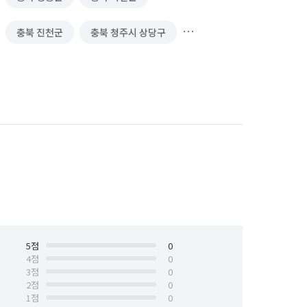
충북 진천군
충북 청주시 상당구
충북 청주시 흥덕구
충북 충주시
5
점
0
4
점
0
3
점
0
2
점
0
1
점
0