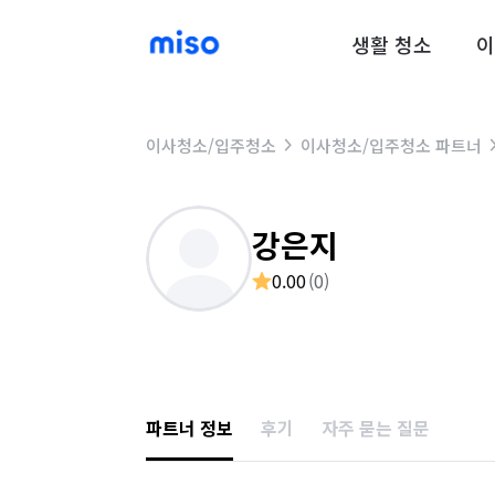
생활 청소
이
이사청소/입주청소
이사청소/입주청소 파트너
강은지
0.00
(
0
)
파트너 정보
후기
자주 묻는 질문