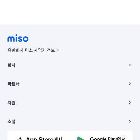
유한회사 미소 사업자 정보
사업자등록번호 : 291-87-00271 | 인허가번호 : 2016-3220163-14-5-
00019 |
회사
통신판매신고번호 : 2024-서울종로-1400(공정거래위원회 정보) |
대표이사 : CHING VICTOR COLUMBIA RHEE
회사소개
주소 | 본사: 서울특별시 종로구 율곡로 6(중학동, 트윈트리빌딩) B동 5층
채용
파트너
컨택센터 : 서울특별시 종로구 수송동 율곡로 24, 7층, 8층 미소
블로그
유한회사 미소는 통신판매중개자이며, 통신판매의 당사자가 아닙니다.
파트너 지원
상품, 상품정보, 거래에 관한 의무와 책임은 거래당사자에게 있습니다.
이사
지원
언론 보도 관련 문의:
contact@getmiso.com
이사 청소/입주 청소
대표번호: 1577-8808
고객센터
© 유한회사 미소. Miso, Inc. All Rights Reserved.
이용약관
소셜
개인정보처리방침
파트너 위치정보 이용약관
링크드인