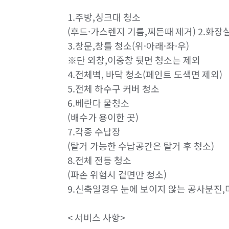
1.주방,싱크대 청소

(후드·가스렌지 기름,찌든때 제거) 2.화장실
3.창문,창틀 청소(위·아래·좌·우)

※단 외창,이중창 뒷면 청소는 제외 

4.전체벽, 바닥 청소(페인트 도색면 제외)

5.전체 하수구 커버 청소   

6.베란다 물청소

(배수가 용이한 곳)

7.각종 수납장

(탈거 가능한 수납공간은 탈거 후 청소) 

8.전체 전등 청소

(파손 위험시 겉면만 청소)  

9.신축일경우 눈에 보이지 않는 공사분진,
< 서비스 사항> 
