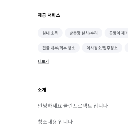
제공 서비스
실내 소독
방충망 설치/수리
곰팡이 제
건물 내부/외부 청소
이사청소/입주청소
더보기
바닥 청소 (왁스 코팅)
소개
안녕하세요 클린프로텍트 입니다

청소내용 입니다
