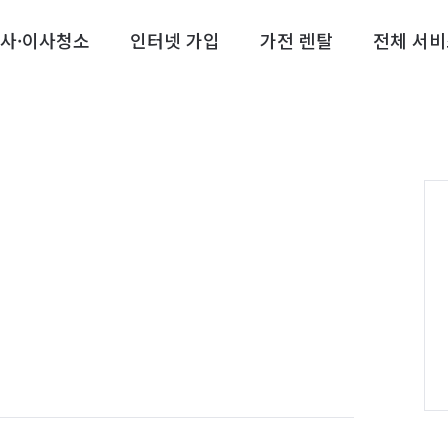
사·이사청소
인터넷 가입
가전 렌탈
전체 서비