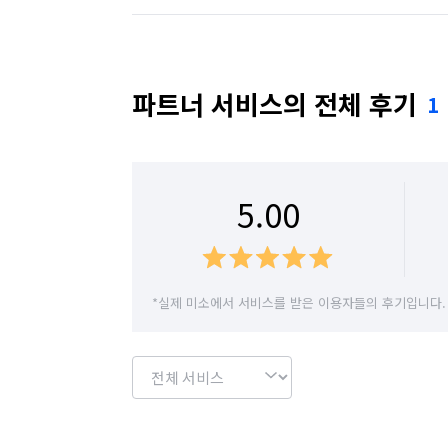
경기 수원시 권선구
경기 수원시 영통구
경기 시흥시
경기 안산시 단원구
경기 
파트너 서비스의 전체 후기
1
경기 안양시 동안구
경기 안양시 만안구
경기 여주시
경기 연천군
경기 오산시
5.00
경기 용인시 수지구
경기 용인시 처인구
경기 이천시
경기 파주시
경기 평택시
*실제 미소에서 서비스를 받은 이용자들의 후기입니다.
경기 화성시
서울 강남구
서울 강동구
서울 관악구
서울 광진구
서울 구로구