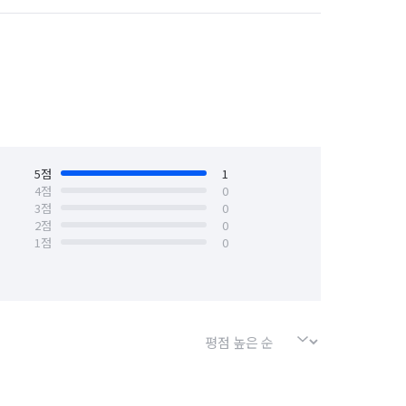
경기 수원시 장안구
경기 수원시 팔달구
안산시 상록구
경기 안성시
경기 양주시
경기 양평군
경기 용인시 기흥구
5
점
1
4
점
0
3
점
0
경기 의왕시
경기 의정부시
2
점
0
1
점
0
경기 포천시
경기 하남시
서울 강북구
서울 강서구
서울 금천구
서울 노원구