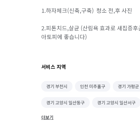
1.하자체크(신축,구축)  청소 전,후 사진

2.피톤치드,살균 (산림욕 효과로 새집증후군
아토피에 좋습니다)   
서비스 지역
경기 부천시
인천 미추홀구
경기 가평군
경기 고양시 일산동구
경기 고양시 일산서구
더보기
경기 광주시
경기 구리시
경기 군포시
경기 동두천시
경기 성남시 분당구
경기