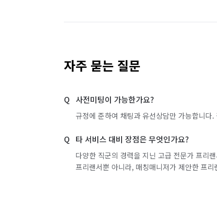
서울 도봉구
서울 동대문구
서울 동작구
서울 서초구
서울 성동구
서울 성북구
서울 영등포구
서울 용산구
서울 은평구
자주 묻는 질문
서울 중랑구
인천 강화군
인천 계양구
사전미팅이 가능한가요?
인천 부평구
인천 서구
인천 연수구
규정에 준하여 채팅과 유선상담만 가능합니다. 
경기 부천시 소사구
경기 화성시 동탄구
타 서비스 대비 장점은 무엇인가요?
경기 화성시 병점구
다양한 직군의 경력을 지닌 고급 전문가 프리랜
프리랜서뿐 아니라, 매칭매니저가 제안한 프리