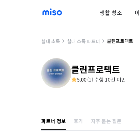
생활 청소
이
클린프로텍트
실내 소독
실내 소독 파트너
클린프로텍트
5.00
(
1
)
수행 10건 미만
파트너 정보
후기
자주 묻는 질문