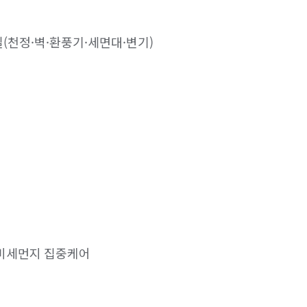
(천정·벽·환풍기·세면대·변기) 

미세먼지 집중케어 
