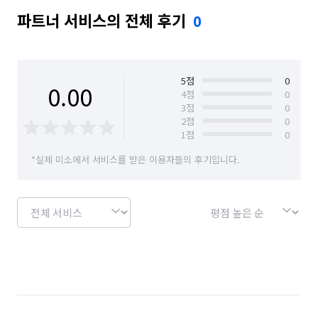
파트너 서비스의 전체 후기
0
5
점
0
0.00
4
점
0
3
점
0
2
점
0
1
점
0
*실제 미소에서 서비스를 받은 이용자들의 후기입니다.