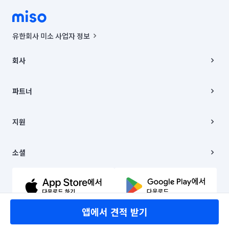
유한회사 미소 사업자 정보
사업자등록번호 : 291-87-00271 | 인허가번호 : 2016-3220163-14-5-
00019 |
회사
통신판매신고번호 : 2024-서울종로-1400(공정거래위원회 정보) |
대표이사 : CHING VICTOR COLUMBIA RHEE
회사소개
주소 | 본사: 서울특별시 종로구 율곡로 6(중학동, 트윈트리빌딩) B동 5층
채용
파트너
컨택센터 : 서울특별시 종로구 수송동 율곡로 24, 7층, 8층 미소
블로그
유한회사 미소는 통신판매중개자이며, 통신판매의 당사자가 아닙니다.
파트너 지원
상품, 상품정보, 거래에 관한 의무와 책임은 거래당사자에게 있습니다.
이사
지원
언론 보도 관련 문의:
contact@getmiso.com
이사 청소/입주 청소
대표번호: 1577-8808
고객센터
© 유한회사 미소. Miso, Inc. All Rights Reserved.
이용약관
소셜
개인정보처리방침
파트너 위치정보 이용약관
링크드인
문의하기
유튜브
앱에서 견적 받기