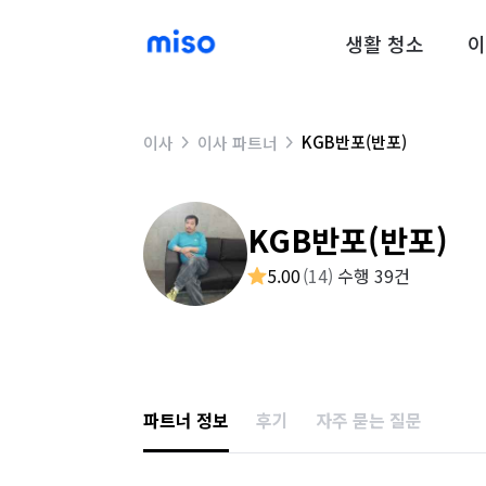
생활 청소
이
KGB반포(반포)
이사
이사 파트너
KGB반포(반포)
5.00
(
14
)
수행 39건
파트너 정보
후기
자주 묻는 질문