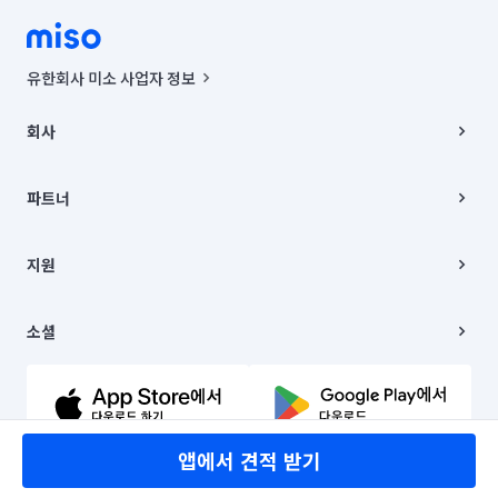
유한회사 미소 사업자 정보
사업자등록번호 : 291-87-00271 | 인허가번호 : 2016-3220163-14-5-
00019 |
회사
통신판매신고번호 : 2024-서울종로-1400(공정거래위원회 정보) |
대표이사 : CHING VICTOR COLUMBIA RHEE
회사소개
주소 | 본사: 서울특별시 종로구 율곡로 6(중학동, 트윈트리빌딩) B동 5층
채용
파트너
컨택센터 : 서울특별시 종로구 수송동 율곡로 24, 7층, 8층 미소
블로그
유한회사 미소는 통신판매중개자이며, 통신판매의 당사자가 아닙니다.
파트너 지원
상품, 상품정보, 거래에 관한 의무와 책임은 거래당사자에게 있습니다.
이사
지원
언론 보도 관련 문의:
contact@getmiso.com
이사 청소/입주 청소
대표번호: 1577-8808
고객센터
© 유한회사 미소. Miso, Inc. All Rights Reserved.
이용약관
소셜
개인정보처리방침
파트너 위치정보 이용약관
링크드인
문의하기
유튜브
앱에서 견적 받기