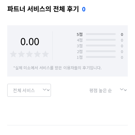
파트너 서비스의 전체 후기
0
5
점
0
0.00
4
점
0
3
점
0
2
점
0
1
점
0
*실제 미소에서 서비스를 받은 이용자들의 후기입니다.