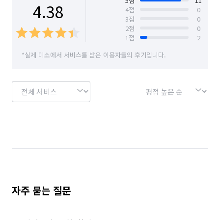
5
점
11
4.38
4
점
0
3
점
0
서울 은평구
서울 종로구
서울 중구
2
점
0
1
점
2
서울 중랑구
*실제 미소에서 서비스를 받은 이용자들의 후기입니다.
자주 묻는 질문