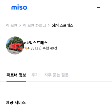
ok익스프레스
짐 보관
짐 보관 파트너
ok익스프레스
4.38
(
13
)
수행 49건
파트너 정보
후기
자주 묻는 질문
제공 서비스