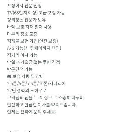
포장이사 전문 진행

TV(65인치 이상) 고급 포장 가능

정리정돈 전문가 보유

바닥 보호 자재 철저 사용

마무리 청소 포함

적재물 보험 가입(안전 보장)

A/S 가능(사후 케어까지 책임)

장거리 이사 가능

당일 추가요금 없는 투명 견적

방문견적 가능

🚚 보유 차량 및 장비

2.5톤/5톤/7.5톤/10톤/사다리차

27년 경력의 노하우로

고객님의 짐을 ‘그 이상으로’ 소중히 다루며

안전하고 깔끔한 이사를 약속드립니다.

언제든 편하게 문의 주세요!