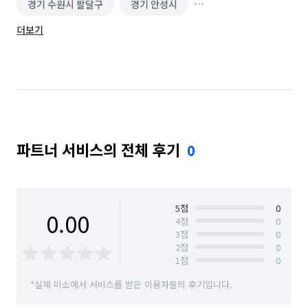
경기 수원시 팔달구
경기 안성시
더보기
경기 용인시 기흥구
경기 용인시 수지구
경기 평택시
경기 화성시
대전 대덕구
대전 유성구
충남 당진시
충남 아산시
충남 예산군
충남 천안시 동남구
파트너 서비스의 전체 후기
0
충남 천안시 서북구
충북 증평군
충북 진천군
충북 청주시 서원구
충북 청주시 청원구
충북 청주시 흥덕구
경기 화성시 동탄구
5
점
0
0.00
4
점
0
3
점
0
경기 화성시 효행구
경기 화성시 만세구
2
점
0
1
점
0
경기 화성시 병점구
*실제 미소에서 서비스를 받은 이용자들의 후기입니다.