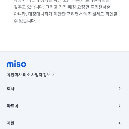
갖추고 있습니다. 그리고 직접 매칭 요청한 프리랜서뿐
아니라, 매칭매니저가 제안한 프리랜서의 지원서도 확인할
수 있습니다.
유한회사 미소 사업자 정보
사업자등록번호 : 291-87-00271 | 인허가번호 : 2016-3220163-14-5-
00019 |
회사
통신판매신고번호 : 2024-서울종로-1400(공정거래위원회 정보) |
대표이사 : CHING VICTOR COLUMBIA RHEE
회사소개
주소 | 본사: 서울특별시 종로구 율곡로 6(중학동, 트윈트리빌딩) B동 5층
채용
파트너
컨택센터 : 서울특별시 종로구 수송동 율곡로 24, 7층, 8층 미소
블로그
유한회사 미소는 통신판매중개자이며, 통신판매의 당사자가 아닙니다.
파트너 지원
상품, 상품정보, 거래에 관한 의무와 책임은 거래당사자에게 있습니다.
이사
지원
언론 보도 관련 문의:
contact@getmiso.com
이사 청소/입주 청소