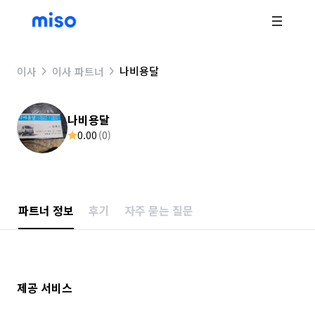
나비용달
이사
이사 파트너
나비용달
0.00
(
0
)
파트너 정보
후기
자주 묻는 질문
제공 서비스