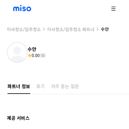
수안
이사청소/입주청소
이사청소/입주청소 파트너
수안
0.00
(
0
)
파트너 정보
후기
자주 묻는 질문
제공 서비스