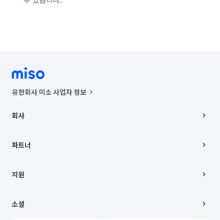
유한회사 미소 사업자 정보
사업자등록번호 : 291-87-00271 | 인허가번호 : 2016-3220163-14-5-
00019 |
회사
통신판매신고번호 : 2024-서울종로-1400(공정거래위원회 정보) |
대표이사 : CHING VICTOR COLUMBIA RHEE
회사소개
주소 | 본사: 서울특별시 종로구 율곡로 6(중학동, 트윈트리빌딩) B동 5층
채용
파트너
컨택센터 : 서울특별시 종로구 수송동 율곡로 24, 7층, 8층 미소
블로그
유한회사 미소는 통신판매중개자이며, 통신판매의 당사자가 아닙니다.
파트너 지원
상품, 상품정보, 거래에 관한 의무와 책임은 거래당사자에게 있습니다.
이사
지원
언론 보도 관련 문의:
contact@getmiso.com
이사 청소/입주 청소
대표번호: 1577-8808
고객센터
© 유한회사 미소. Miso, Inc. All Rights Reserved.
이용약관
소셜
개인정보처리방침