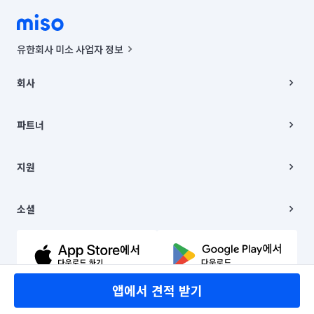
유한회사 미소 사업자 정보
사업자등록번호 : 291-87-00271 | 인허가번호 : 2016-3220163-14-5-
00019 |
회사
통신판매신고번호 : 2024-서울종로-1400(공정거래위원회 정보) |
대표이사 : CHING VICTOR COLUMBIA RHEE
회사소개
주소 | 본사: 서울특별시 종로구 율곡로 6(중학동, 트윈트리빌딩) B동 5층
채용
파트너
컨택센터 : 서울특별시 종로구 수송동 율곡로 24, 7층, 8층 미소
블로그
유한회사 미소는 통신판매중개자이며, 통신판매의 당사자가 아닙니다.
파트너 지원
상품, 상품정보, 거래에 관한 의무와 책임은 거래당사자에게 있습니다.
이사
지원
언론 보도 관련 문의:
contact@getmiso.com
이사 청소/입주 청소
대표번호: 1577-8808
고객센터
© 유한회사 미소. Miso, Inc. All Rights Reserved.
이용약관
소셜
개인정보처리방침
파트너 위치정보 이용약관
링크드인
문의하기
유튜브
앱에서 견적 받기