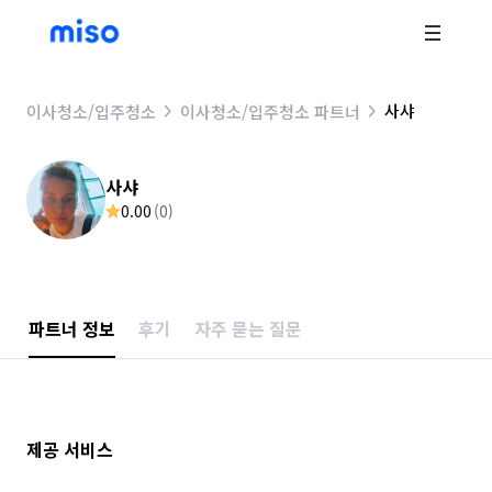
사샤
이사청소/입주청소
이사청소/입주청소 파트너
사샤
0.00
(
0
)
파트너 정보
후기
자주 묻는 질문
제공 서비스