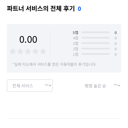
파트너 서비스의 전체 후기
0
5
점
0
0.00
4
점
0
3
점
0
2
점
0
1
점
0
*실제 미소에서 서비스를 받은 이용자들의 후기입니다.