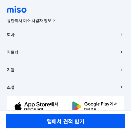
유한회사 미소 사업자 정보
사업자등록번호 : 291-87-00271 | 인허가번호 : 2016-3220163-14-5-
00019 |
회사
통신판매신고번호 : 2024-서울종로-1400(공정거래위원회 정보) |
대표이사 : CHING VICTOR COLUMBIA RHEE
회사소개
주소 | 본사: 서울특별시 종로구 율곡로 6(중학동, 트윈트리빌딩) B동 5층
채용
파트너
컨택센터 : 서울특별시 종로구 수송동 율곡로 24, 7층, 8층 미소
블로그
유한회사 미소는 통신판매중개자이며, 통신판매의 당사자가 아닙니다.
파트너 지원
상품, 상품정보, 거래에 관한 의무와 책임은 거래당사자에게 있습니다.
이사
지원
언론 보도 관련 문의:
contact@getmiso.com
이사 청소/입주 청소
대표번호: 1577-8808
고객센터
© 유한회사 미소. Miso, Inc. All Rights Reserved.
이용약관
소셜
개인정보처리방침
파트너 위치정보 이용약관
링크드인
문의하기
유튜브
앱에서 견적 받기