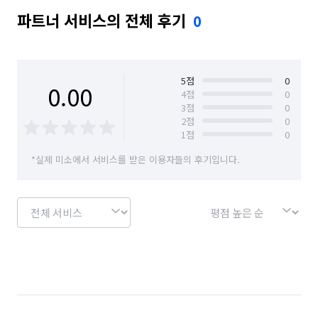
파트너 서비스의 전체 후기
0
5
점
0
0.00
4
점
0
3
점
0
2
점
0
1
점
0
*실제 미소에서 서비스를 받은 이용자들의 후기입니다.