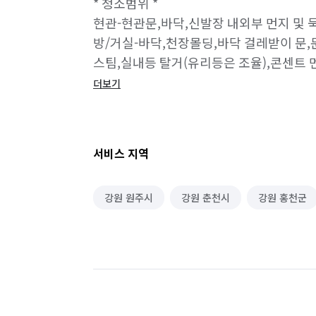
* 청소범위 *

현관-현관문,바닥,신발장 내외부 먼지 및 묵
방/거실-바닥,천장몰딩,바닥 걸레받이 문,
스팀,실내등 탈거(유리등은 조율),콘센트 
화장실-욕실 벽면,천장,바닥 타일 때 제거,
더보기
변기 세면대 청소

베란다/다용도실-창틀 찌든 때,바닥 타일 줄
스팀

서비스 지역
주방-싱크대 내외부 청소 서랍,걸레받이 탈거
찌든때 제거-후드 필터 기름때 제거,후드 
강원 원주시
강원 춘천시
강원 홍천군
포함입니다)

붙박이장,수납장,펜트리포함입니다

(따로설치한경우는 현장 조율입니다)

*현장 추가비용 범위입니다*

1.비확장베란다(베란다.다용도실 기본 두개 