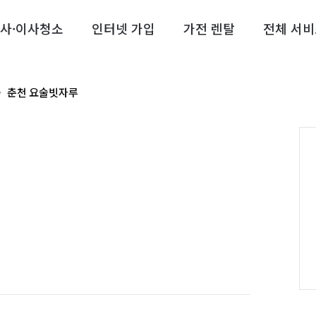
사·이사청소
인터넷 가입
가전 렌탈
전체 서비
춘천 요술빗자루