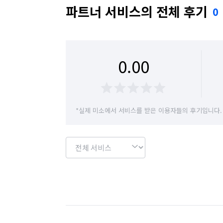
2.심한오염도(기름때, 찌든때, 곰팡이, 니코틴
파트너 서비스의 전체 후기
0
3.스티커제거,뽁뽁이제거

4.엘리베이터없는 2층이상의 현장

0.00
*실제 미소에서 서비스를 받은 이용자들의 후기입니다.