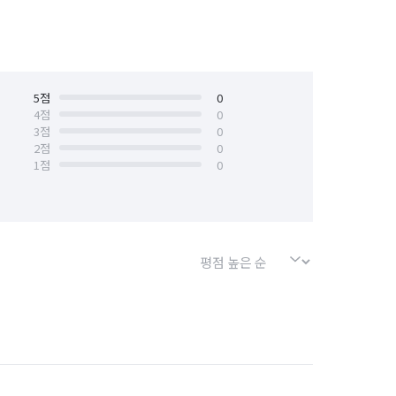
, 도배풀 등)

5
점
0
4
점
0
3
점
0
2
점
0
1
점
0