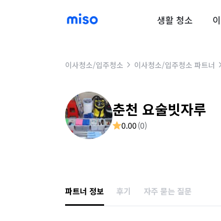
생활 청소
이
이사청소/입주청소
이사청소/입주청소 파트너
춘천 요술빗자루
0.00
(
0
)
파트너 정보
후기
자주 묻는 질문