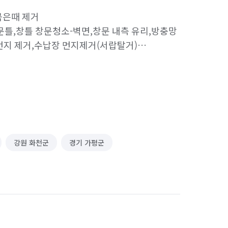
은때 제거

문틀,창틀 창문청소-벽면,창문 내측 유리,방충망 
먼지 제거,수납장 먼지제거(서랍탈거)

욕조 물때 제거,환풍기 탈거 청소,배수구 탈거,
눈 세척-유리창 창틀,내측 유리 청소,방충망 
 

외부 기름때 제거(가스레인지or인덕션 
강원 화천군
경기 가평군
초과 추가금 발생)
