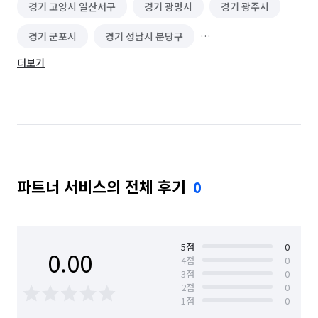
경기 고양시 일산서구
경기 광명시
경기 광주시
경기 군포시
경기 성남시 분당구
더보기
경기 성남시 중원구
경기 수원시 권선구
경기 수원시 영통구
경기 수원시 장안구
경기 수원시 팔달구
경기 시흥시
경기 안산시 단원구
경기 안산시 상록구
파트너 서비스의 전체 후기
0
경기 안성시
경기 안양시 동안구
경기 안양시 만안구
경기 오산시
경기 용인시 기흥구
경기 용인시 수지구
5
점
0
0.00
4
점
0
3
점
0
경기 용인시 처인구
경기 의왕시
경기 이천시
2
점
0
1
점
0
경기 평택시
경기 화성시
경남 거제시