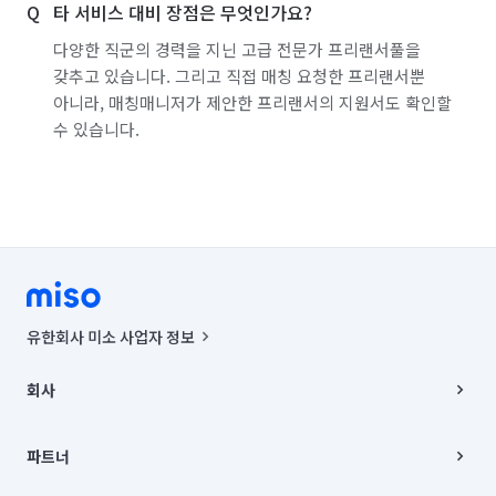
타 서비스 대비 장점은 무엇인가요?
다양한 직군의 경력을 지닌 고급 전문가 프리랜서풀을
갖추고 있습니다. 그리고 직접 매칭 요청한 프리랜서뿐
아니라, 매칭매니저가 제안한 프리랜서의 지원서도 확인할
수 있습니다.
유한회사 미소 사업자 정보
사업자등록번호 : 291-87-00271 | 인허가번호 : 2016-3220163-14-5-
00019 |
회사
통신판매신고번호 : 2024-서울종로-1400(공정거래위원회 정보) |
대표이사 : CHING VICTOR COLUMBIA RHEE
회사소개
주소 | 본사: 서울특별시 종로구 율곡로 6(중학동, 트윈트리빌딩) B동 5층
채용
파트너
컨택센터 : 서울특별시 종로구 수송동 율곡로 24, 7층, 8층 미소
블로그
유한회사 미소는 통신판매중개자이며, 통신판매의 당사자가 아닙니다.