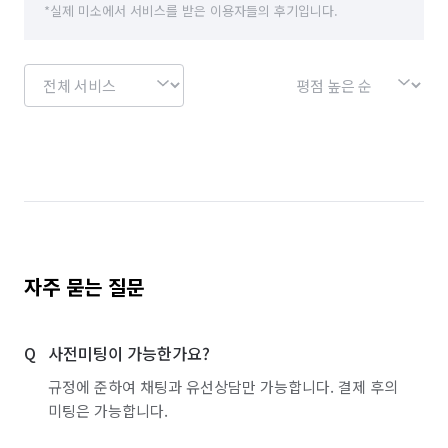
*실제 미소에서 서비스를 받은 이용자들의 후기입니다.
부산 동래구
부산 북구
부산 연제구
서울 강남구
서울 강동구
서울 관악구
서울 광진구
서울 서초구
서울 성동구
서울 송파구
서울 양천구
서울 영등포구
서울 용산구
서울 중구
인천 서구
인천 연수구
충남 아산시
충남 천안시 동남구
충남 천안시 서북구
충북 청주시 서원구
자주 묻는 질문
충북 청주시 흥덕구
충북 충주시
사전미팅이 가능한가요?
경기 화성시 동탄구
경기 화성시 효행구
규정에 준하여 채팅과 유선상담만 가능합니다. 결제 후의
경기 화성시 만세구
경기 화성시 병점구
미팅은 가능합니다.