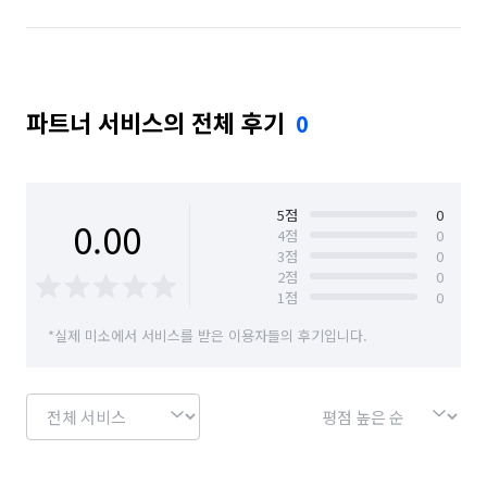
파트너 서비스의 전체 후기
0
5
점
0
0.00
4
점
0
3
점
0
2
점
0
1
점
0
*실제 미소에서 서비스를 받은 이용자들의 후기입니다.