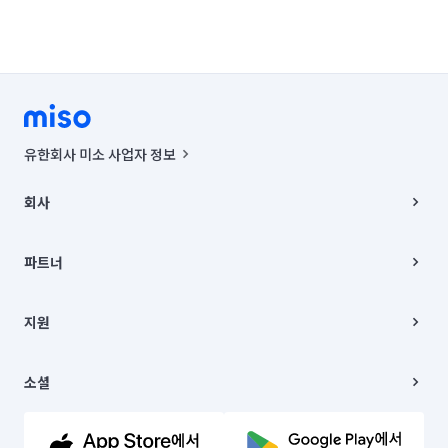
유한회사 미소 사업자 정보
사업자등록번호 : 291-87-00271 | 인허가번호 : 2016-3220163-14-5-
00019 |
회사
통신판매신고번호 : 2024-서울종로-1400(공정거래위원회 정보) |
대표이사 : CHING VICTOR COLUMBIA RHEE
회사소개
주소 | 본사: 서울특별시 종로구 율곡로 6(중학동, 트윈트리빌딩) B동 5층
채용
파트너
컨택센터 : 서울특별시 종로구 수송동 율곡로 24, 7층, 8층 미소
블로그
유한회사 미소는 통신판매중개자이며, 통신판매의 당사자가 아닙니다.
파트너 지원
상품, 상품정보, 거래에 관한 의무와 책임은 거래당사자에게 있습니다.
이사
지원
언론 보도 관련 문의:
contact@getmiso.com
이사 청소/입주 청소
대표번호: 1577-8808
고객센터
© 유한회사 미소. Miso, Inc. All Rights Reserved.
이용약관
소셜
개인정보처리방침
파트너 위치정보 이용약관
링크드인
문의하기
유튜브