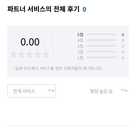
파트너 서비스의 전체 후기
0
5
점
0
0.00
4
점
0
3
점
0
2
점
0
1
점
0
*실제 미소에서 서비스를 받은 이용자들의 후기입니다.