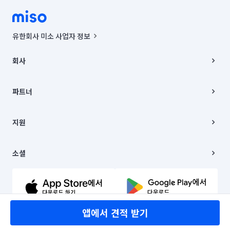
유한회사 미소 사업자 정보
사업자등록번호 : 291-87-00271 | 인허가번호 : 2016-3220163-14-5-
00019 |
회사
통신판매신고번호 : 2024-서울종로-1400(공정거래위원회 정보) |
대표이사 : CHING VICTOR COLUMBIA RHEE
회사소개
주소 | 본사: 서울특별시 종로구 율곡로 6(중학동, 트윈트리빌딩) B동 5층
채용
파트너
컨택센터 : 서울특별시 종로구 수송동 율곡로 24, 7층, 8층 미소
블로그
유한회사 미소는 통신판매중개자이며, 통신판매의 당사자가 아닙니다.
파트너 지원
상품, 상품정보, 거래에 관한 의무와 책임은 거래당사자에게 있습니다.
이사
지원
언론 보도 관련 문의:
contact@getmiso.com
이사 청소/입주 청소
대표번호: 1577-8808
고객센터
© 유한회사 미소. Miso, Inc. All Rights Reserved.
이용약관
소셜
개인정보처리방침
파트너 위치정보 이용약관
링크드인
문의하기
유튜브
앱에서 견적 받기