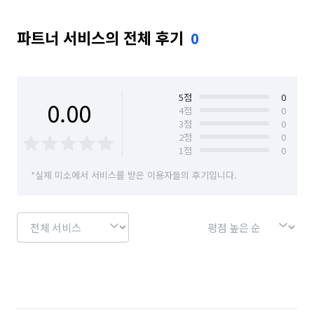
파트너 서비스의 전체 후기
0
5
점
0
0.00
4
점
0
3
점
0
2
점
0
1
점
0
*실제 미소에서 서비스를 받은 이용자들의 후기입니다.