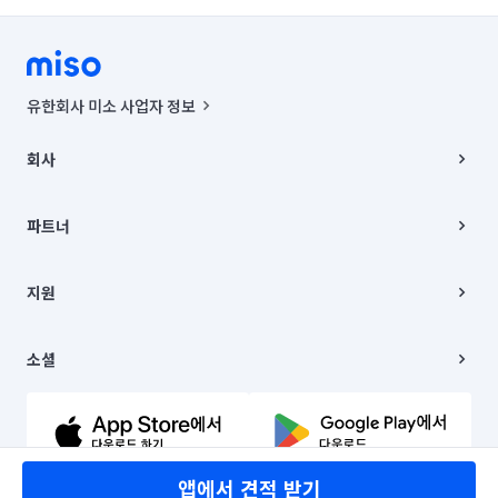
유한회사 미소 사업자 정보
사업자등록번호 : 291-87-00271 | 인허가번호 : 2016-3220163-14-5-
00019 |
회사
통신판매신고번호 : 2024-서울종로-1400(공정거래위원회 정보) |
대표이사 : CHING VICTOR COLUMBIA RHEE
회사소개
주소 | 본사: 서울특별시 종로구 율곡로 6(중학동, 트윈트리빌딩) B동 5층
채용
파트너
컨택센터 : 서울특별시 종로구 수송동 율곡로 24, 7층, 8층 미소
블로그
유한회사 미소는 통신판매중개자이며, 통신판매의 당사자가 아닙니다.
파트너 지원
상품, 상품정보, 거래에 관한 의무와 책임은 거래당사자에게 있습니다.
이사
지원
언론 보도 관련 문의:
contact@getmiso.com
이사 청소/입주 청소
대표번호: 1577-8808
고객센터
© 유한회사 미소. Miso, Inc. All Rights Reserved.
이용약관
소셜
개인정보처리방침
파트너 위치정보 이용약관
링크드인
문의하기
유튜브
앱에서 견적 받기