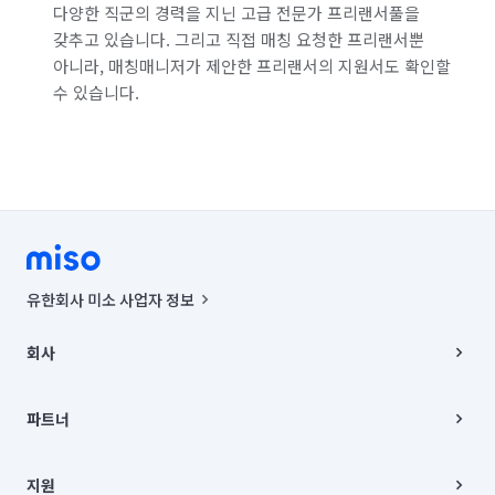
다양한 직군의 경력을 지닌 고급 전문가 프리랜서풀을
갖추고 있습니다. 그리고 직접 매칭 요청한 프리랜서뿐
아니라, 매칭매니저가 제안한 프리랜서의 지원서도 확인할
수 있습니다.
유한회사 미소 사업자 정보
사업자등록번호 : 291-87-00271 | 인허가번호 : 2016-3220163-14-5-
00019 |
회사
통신판매신고번호 : 2024-서울종로-1400(공정거래위원회 정보) |
대표이사 : CHING VICTOR COLUMBIA RHEE
회사소개
주소 | 본사: 서울특별시 종로구 율곡로 6(중학동, 트윈트리빌딩) B동 5층
채용
파트너
컨택센터 : 서울특별시 종로구 수송동 율곡로 24, 7층, 8층 미소
블로그
유한회사 미소는 통신판매중개자이며, 통신판매의 당사자가 아닙니다.
파트너 지원
상품, 상품정보, 거래에 관한 의무와 책임은 거래당사자에게 있습니다.
이사
지원