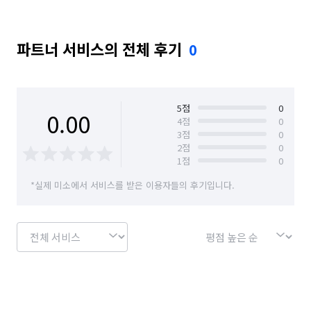
파트너 서비스의 전체 후기
0
5
점
0
0.00
4
점
0
3
점
0
2
점
0
1
점
0
*실제 미소에서 서비스를 받은 이용자들의 후기입니다.