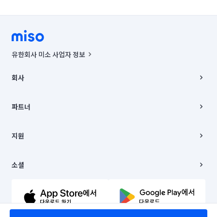
유한회사 미소 사업자 정보
사업자등록번호 : 291-87-00271 | 인허가번호 : 2016-3220163-14-5-
00019 |
회사
통신판매신고번호 : 2024-서울종로-1400(공정거래위원회 정보) |
대표이사 : CHING VICTOR COLUMBIA RHEE
회사소개
주소 | 본사: 서울특별시 종로구 율곡로 6(중학동, 트윈트리빌딩) B동 5층
채용
파트너
컨택센터 : 서울특별시 종로구 수송동 율곡로 24, 7층, 8층 미소
블로그
유한회사 미소는 통신판매중개자이며, 통신판매의 당사자가 아닙니다.
파트너 지원
상품, 상품정보, 거래에 관한 의무와 책임은 거래당사자에게 있습니다.
이사
지원
언론 보도 관련 문의:
contact@getmiso.com
이사 청소/입주 청소
대표번호: 1577-8808
고객센터
© 유한회사 미소. Miso, Inc. All Rights Reserved.
이용약관
소셜
개인정보처리방침
파트너 위치정보 이용약관
링크드인
문의하기
유튜브