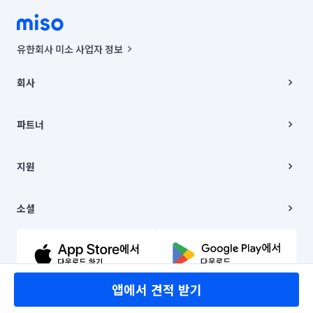
유한회사 미소 사업자 정보
사업자등록번호 : 291-87-00271 | 인허가번호 : 2016-3220163-14-5-
00019 |
회사
통신판매신고번호 : 2024-서울종로-1400(공정거래위원회 정보) |
대표이사 : CHING VICTOR COLUMBIA RHEE
회사소개
주소 | 본사: 서울특별시 종로구 율곡로 6(중학동, 트윈트리빌딩) B동 5층
채용
파트너
컨택센터 : 서울특별시 종로구 수송동 율곡로 24, 7층, 8층 미소
블로그
유한회사 미소는 통신판매중개자이며, 통신판매의 당사자가 아닙니다.
파트너 지원
상품, 상품정보, 거래에 관한 의무와 책임은 거래당사자에게 있습니다.
이사
지원
언론 보도 관련 문의:
contact@getmiso.com
이사 청소/입주 청소
대표번호: 1577-8808
고객센터
© 유한회사 미소. Miso, Inc. All Rights Reserved.
이용약관
소셜
개인정보처리방침
파트너 위치정보 이용약관
링크드인
문의하기
유튜브
앱에서 견적 받기