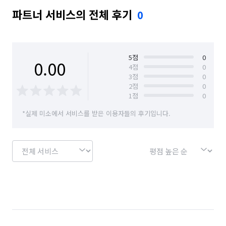
파트너 서비스의 전체 후기
0
5
점
0
0.00
4
점
0
3
점
0
2
점
0
1
점
0
*실제 미소에서 서비스를 받은 이용자들의 후기입니다.