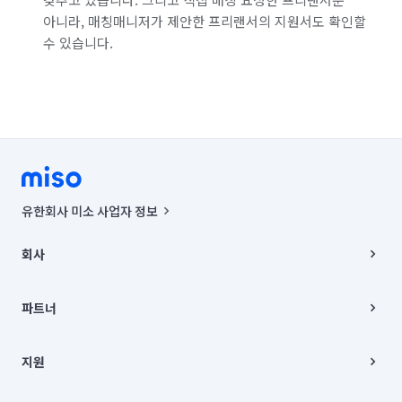
아니라, 매칭매니저가 제안한 프리랜서의 지원서도 확인할
수 있습니다.
유한회사 미소 사업자 정보
사업자등록번호 : 291-87-00271 | 인허가번호 : 2016-3220163-14-5-
00019 |
회사
통신판매신고번호 : 2024-서울종로-1400(공정거래위원회 정보) |
대표이사 : CHING VICTOR COLUMBIA RHEE
회사소개
주소 | 본사: 서울특별시 종로구 율곡로 6(중학동, 트윈트리빌딩) B동 5층
채용
파트너
컨택센터 : 서울특별시 종로구 수송동 율곡로 24, 7층, 8층 미소
블로그
유한회사 미소는 통신판매중개자이며, 통신판매의 당사자가 아닙니다.
파트너 지원
상품, 상품정보, 거래에 관한 의무와 책임은 거래당사자에게 있습니다.
이사
지원
언론 보도 관련 문의:
contact@getmiso.com
이사 청소/입주 청소
대표번호: 1577-8808
고객센터