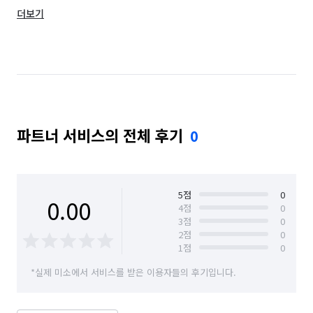
더보기
경남 창원시 의창구
경남 창원시 진해구
경남 하동군
경남 함안군
경남 함양군
부산 강서구
부산 금정구
부산 기장군
부산 남구
부산 동구
부산 동래구
파트너 서비스의 전체 후기
0
부산 부산진구
부산 북구
부산 사상구
부산 사하구
부산 서구
부산 수영구
부산 연제구
부산 영도구
부산 중구
5
점
0
0.00
4
점
0
3
점
0
부산 해운대구
2
점
0
1
점
0
*실제 미소에서 서비스를 받은 이용자들의 후기입니다.