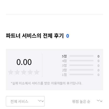
경기 수원시 장안구
경기 수원시 팔달구
경기 시흥시
경기 안산시 단원구
경기 안산시 상록구
경기 용인시 기흥구
파트너 서비스의 전체 후기
0
경기 의왕시
경기 화성시
광주 광산구
광주 남구
광주 동구
광주 북구
광주 서구
부산 동래구
부산 서구
부산 해운대구
5
점
0
0.00
4
점
0
3
점
0
서울 강남구
서울 강동구
서울 관악구
2
점
0
1
점
0
서울 광진구
서울 동대문구
서울 동작구
*실제 미소에서 서비스를 받은 이용자들의 후기입니다.
서울 마포구
서울 서대문구
서울 서초구
서울 성동구
서울 송파구
서울 영등포구
서울 종로구
서울 중구
울산 동구
인천 서구