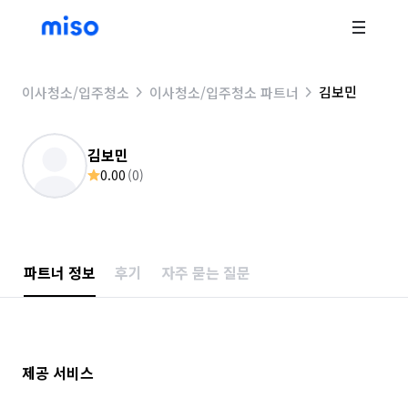
김보민
이사청소/입주청소
이사청소/입주청소 파트너
김보민
0.00
(
0
)
파트너 정보
후기
자주 묻는 질문
제공 서비스