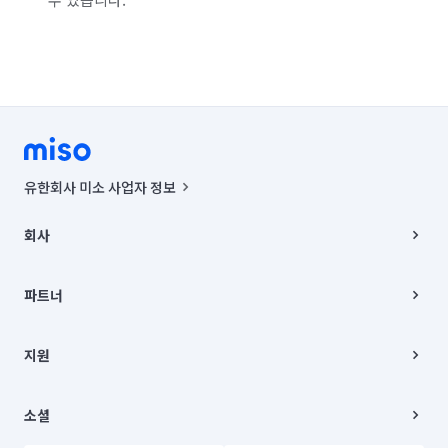
유한회사 미소 사업자 정보
사업자등록번호 : 291-87-00271 | 인허가번호 : 2016-3220163-14-5-
00019 |
회사
통신판매신고번호 : 2024-서울종로-1400(공정거래위원회 정보) |
대표이사 : CHING VICTOR COLUMBIA RHEE
회사소개
주소 | 본사: 서울특별시 종로구 율곡로 6(중학동, 트윈트리빌딩) B동 5층
채용
파트너
컨택센터 : 서울특별시 종로구 수송동 율곡로 24, 7층, 8층 미소
블로그
유한회사 미소는 통신판매중개자이며, 통신판매의 당사자가 아닙니다.
파트너 지원
상품, 상품정보, 거래에 관한 의무와 책임은 거래당사자에게 있습니다.
이사
지원
언론 보도 관련 문의:
contact@getmiso.com
이사 청소/입주 청소
대표번호: 1577-8808
고객센터
© 유한회사 미소. Miso, Inc. All Rights Reserved.
이용약관
소셜
개인정보처리방침