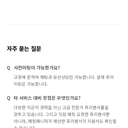
전남 나주시
전남 담양군
전남 장성군
전남 화순군
경기 화성시 동탄구
경기 화성시 효행구
경기 화성시 만세구
경기 화성시 병점구
자주 묻는 질문
사전미팅이 가능한가요?
규정에 준하여 채팅과 유선상담만 가능합니다. 결제 후의
미팅은 가능합니다.
타 서비스 대비 장점은 무엇인가요?
다양한 직군의 경력을 지닌 고급 전문가 프리랜서풀을
갖추고 있습니다. 그리고 직접 매칭 요청한 프리랜서뿐
아니라, 매칭매니저가 제안한 프리랜서의 지원서도 확인할
수 있습니다.