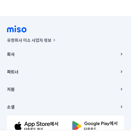
유한회사 미소 사업자 정보
사업자등록번호 : 291-87-00271 | 인허가번호 : 2016-3220163-14-5-
00019 |
회사
통신판매신고번호 : 2024-서울종로-1400(공정거래위원회 정보) |
대표이사 : CHING VICTOR COLUMBIA RHEE
회사소개
주소 | 본사: 서울특별시 종로구 율곡로 6(중학동, 트윈트리빌딩) B동 5층
채용
파트너
컨택센터 : 서울특별시 종로구 수송동 율곡로 24, 7층, 8층 미소
블로그
유한회사 미소는 통신판매중개자이며, 통신판매의 당사자가 아닙니다.
파트너 지원
상품, 상품정보, 거래에 관한 의무와 책임은 거래당사자에게 있습니다.
이사
지원
언론 보도 관련 문의:
contact@getmiso.com
이사 청소/입주 청소
대표번호: 1577-8808
고객센터
© 유한회사 미소. Miso, Inc. All Rights Reserved.
이용약관
소셜
개인정보처리방침
파트너 위치정보 이용약관
링크드인
문의하기
유튜브