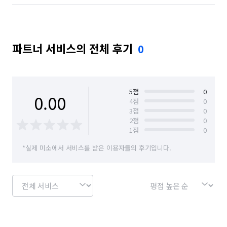
파트너 서비스의 전체 후기
0
5
점
0
0.00
4
점
0
3
점
0
2
점
0
1
점
0
*실제 미소에서 서비스를 받은 이용자들의 후기입니다.