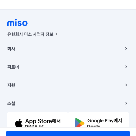
유한회사 미소 사업자 정보
사업자등록번호 : 291-87-00271 | 인허가번호 : 2016-3220163-14-5-
00019 |
회사
통신판매신고번호 : 2024-서울종로-1400(공정거래위원회 정보) |
대표이사 : CHING VICTOR COLUMBIA RHEE
회사소개
주소 | 본사: 서울특별시 종로구 율곡로 6(중학동, 트윈트리빌딩) B동 5층
채용
파트너
컨택센터 : 서울특별시 종로구 수송동 율곡로 24, 7층, 8층 미소
블로그
유한회사 미소는 통신판매중개자이며, 통신판매의 당사자가 아닙니다.
파트너 지원
상품, 상품정보, 거래에 관한 의무와 책임은 거래당사자에게 있습니다.
이사
지원
언론 보도 관련 문의:
contact@getmiso.com
이사 청소/입주 청소
대표번호: 1577-8808
고객센터
© 유한회사 미소. Miso, Inc. All Rights Reserved.
이용약관
소셜
개인정보처리방침
파트너 위치정보 이용약관
링크드인
문의하기
유튜브