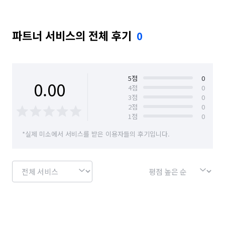
파트너 서비스의 전체 후기
0
5
점
0
0.00
4
점
0
3
점
0
2
점
0
1
점
0
*실제 미소에서 서비스를 받은 이용자들의 후기입니다.