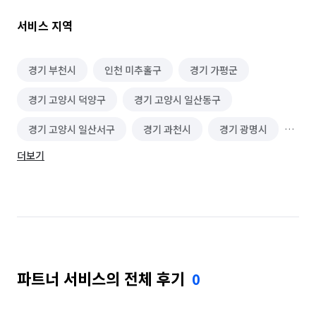
천장과 세면대,변기 ,화장실 벽,바닥순으로 청소 합니다.

4.베란다는 창호와 샷시를 닦아내고 벽과 바닥 순으로 닦아 
서비스 지역
냅니다.

5.방은 몰딩부분과 방 바닥 순으로 닦아 냅니다.창호있스면 창호도 
닦아 줍니다.

경기 부천시
인천 미추홀구
경기 가평군
6.거실 창호랑 몰딩 바닥을 딲고 현관 청소도 합니다.

경기 고양시 덕양구
경기 고양시 일산동구
7.청소후 사진찍고 고객님께 검수 받고 마무리 합니다.

저희 참신한 청소는 모자가 같이 작업을 해서 아주 참신하게 
경기 고양시 일산서구
경기 과천시
경기 광명시
고객님께서 만족 하시게 해드립니다. 맡겨 주세요.
더보기
경기 광주시
경기 구리시
경기 군포시
경기 김포시
경기 남양주시
경기 동두천시
경기 성남시 분당구
경기 성남시 수정구
경기 성남시 중원구
경기 수원시 권선구
파트너 서비스의 전체 후기
0
경기 수원시 영통구
경기 수원시 장안구
경기 수원시 팔달구
경기 시흥시