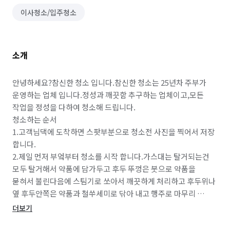
이사청소/입주청소
소개
안녕하세요?참신한 청소 입니다.참신한 청소는 25년차 주부가 
운영하는 업체 입니다.정성과 깨끗함 추구하는 업체이고,모든 
작업을 정성을 다하여 청소해 드립니다.

청소하는 순서

1.고객님댁에 도착하면 스팟부분으로 청소전 사진을 찍어서 저장 
합니다.

2.제일 먼저 부엌부터 청소를 시작 합니다.가스대는 탈거되는건 
모두 탈거해서 약품에 담가두고 후두 뚜껑은 붓으로 약품을 
묻혀서 불린다음에 스팀기로 쏘아서 깨끗하게 처리하고 후두위나 
옆 후두안쪽은 약품과 철쑤세미로 닦아 내고 행주로 마무리 
합니다.

더보기
3.화장실은 탈거 되는거 탈거해서 모두 닦아 놓고 환풍기,닦고 