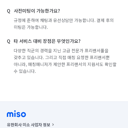
서울 구로구
서울 금천구
서울 노원구
사전미팅이 가능한가요?
서울 도봉구
서울 동대문구
서울 동작구
규정에 준하여 채팅과 유선상담만 가능합니다. 결제 후의
서울 마포구
서울 서대문구
서울 서초구
미팅은 가능합니다.
서울 성동구
서울 성북구
서울 송파구
타 서비스 대비 장점은 무엇인가요?
서울 양천구
서울 영등포구
서울 용산구
다양한 직군의 경력을 지닌 고급 전문가 프리랜서풀을
갖추고 있습니다. 그리고 직접 매칭 요청한 프리랜서뿐
서울 은평구
서울 종로구
서울 중구
아니라, 매칭매니저가 제안한 프리랜서의 지원서도 확인할
수 있습니다.
서울 중랑구
인천 강화군
인천 계양구
인천 남구
인천 남동구
인천 동구
인천 부평구
인천 서구
인천 연수구
인천 옹진군
인천 중구
경기 부천시 소사구
경기 화성시 동탄구
경기 화성시 효행구
유한회사 미소 사업자 정보