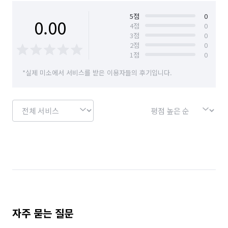
경기 안산시 단원구
경기 안산시 상록구
5
점
0
0.00
4
점
0
3
점
0
경기 안성시
경기 안양시 동안구
2
점
0
1
점
0
경기 안양시 만안구
경기 양주시
경기 양평군
*실제 미소에서 서비스를 받은 이용자들의 후기입니다.
경기 여주시
경기 연천군
경기 오산시
경기 용인시 기흥구
경기 용인시 수지구
경기 용인시 처인구
경기 의왕시
경기 의정부시
경기 이천시
경기 파주시
경기 평택시
경기 포천시
경기 하남시
경기 화성시
서울 강남구
서울 강동구
서울 강북구
서울 강서구
서울 관악구
서울 광진구
자주 묻는 질문