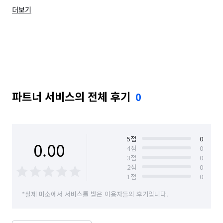
더보기
부산 사하구
부산 서구
부산 수영구
부산 연제구
부산 영도구
부산 중구
부산 해운대구
파트너 서비스의 전체 후기
0
5
점
0
0.00
4
점
0
3
점
0
2
점
0
1
점
0
*실제 미소에서 서비스를 받은 이용자들의 후기입니다.