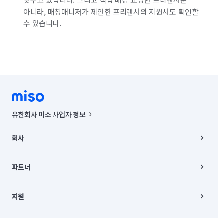
아니라, 매칭매니저가 제안한 프리랜서의 지원서도 확인할
수 있습니다.
유한회사 미소 사업자 정보
사업자등록번호 : 291-87-00271 | 인허가번호 : 2016-3220163-14-5-
00019 |
회사
통신판매신고번호 : 2024-서울종로-1400(공정거래위원회 정보) |
대표이사 : CHING VICTOR COLUMBIA RHEE
회사소개
주소 | 본사: 서울특별시 종로구 율곡로 6(중학동, 트윈트리빌딩) B동 5층
채용
파트너
컨택센터 : 서울특별시 종로구 수송동 율곡로 24, 7층, 8층 미소
블로그
유한회사 미소는 통신판매중개자이며, 통신판매의 당사자가 아닙니다.
파트너 지원
상품, 상품정보, 거래에 관한 의무와 책임은 거래당사자에게 있습니다.
이사
지원
언론 보도 관련 문의:
contact@getmiso.com
이사 청소/입주 청소
대표번호: 1577-8808
고객센터