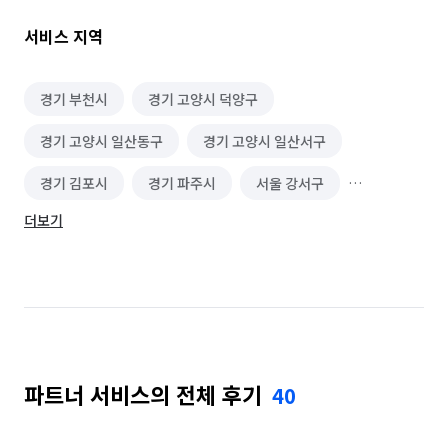
☑️ 탈/부착물 서비스

서비스 지역
💌 파트너님의 한마디!

저희 '명품 진 이사'는 차별화 된 전문적인 이사 서비스를 제공 해 
드리고 있습니다.

경기 부천시
경기 고양시 덕양구
비용 걱정에 대한 부담감 덜어드리기 위해서 풍부한 경험과 
경기 고양시 일산동구
경기 고양시 일산서구
경력으로 합리적인 무료 방문 견적 진행 해 드리겠습니다.

경기 김포시
경기 파주시
서울 강서구
자세한 이사 후기와 서비스 내용은 홈페이지 통해서도 확인 
가능합니다.

더보기
인천 계양구
인천 동구
인천 부평구
[네이버] - '명품 진 이사' 검색 후 접속

[유튜브] - https://www.youtube.com/watch?
인천 서구
인천 중구
경기 부천시 원미구
v=6rNgBvYCoz0

경기 부천시 오정구
📞 견적 문의 및 상담 010-9494-6335
파트너 서비스의 전체 후기
40