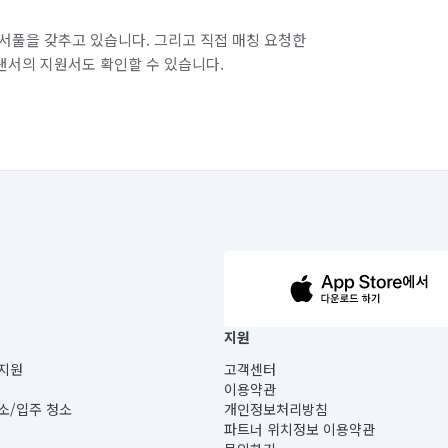
서풀을 갖추고 있습니다. 그리고 직접 매칭 요청한
랜서의 지원서도 확인할 수 있습니다.
63-14-5-00019 |
지원
보) |
지원
고객센터
빌딩) B동 5층
이용약관
 미소
소/입주 청소
개인정보처리방침
 아닙니다.
파트너 위치정보 이용약관
게 있습니다.