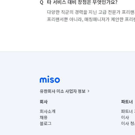
타 서비스 대비 장점은 무엇인가요?
다양한 직군의 경력을 지닌 고급 전문가 프리랜
프리랜서뿐 아니라, 매칭매니저가 제안한 프리
유한회사 미소 사업자 정보
사업자등록번호 : 291-87-00271 | 인허가번호 : 2016-32201
회사
파트너
통신판매신고번호 : 2024-서울종로-1400(공정거래위원회 정
대표이사 : CHING VICTOR COLUMBIA RHEE
회사소개
파트너 
주소 | 본사: 서울특별시 종로구 율곡로 6(중학동, 트윈트리
채용
이사
컨택센터 : 서울특별시 종로구 수송동 율곡로 24, 7층, 8층
블로그
이사 청
유한회사 미소는 통신판매중개자이며, 통신판매의 당사자가
상품, 상품정보, 거래에 관한 의무와 책임은 거래당사자에