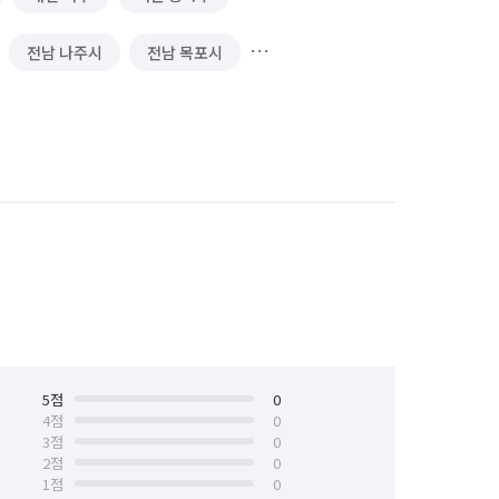
전남 나주시
전남 목포시
전남 영암군
경기 부천시 원미구
5
점
0
4
점
0
3
점
0
2
점
0
1
점
0