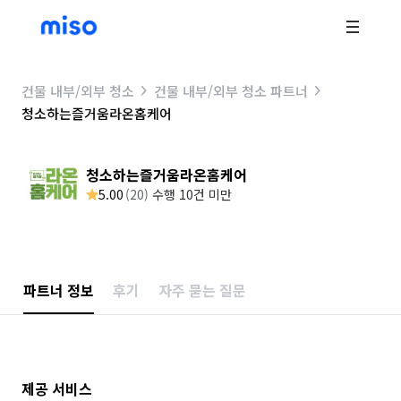
건물 내부/외부 청소
건물 내부/외부 청소 파트너
청소하는즐거움라온홈케어
청소하는즐거움라온홈케어
5.00
(
20
)
수행 10건 미만
파트너 정보
후기
자주 묻는 질문
제공 서비스