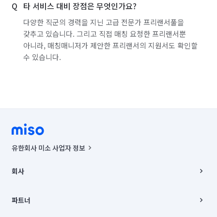
타 서비스 대비 장점은 무엇인가요?
다양한 직군의 경력을 지닌 고급 전문가 프리랜서풀을
갖추고 있습니다. 그리고 직접 매칭 요청한 프리랜서뿐
아니라, 매칭매니저가 제안한 프리랜서의 지원서도 확인할
수 있습니다.
유한회사 미소 사업자 정보
사업자등록번호 : 291-87-00271 | 인허가번호 : 2016-3220163-14-5-
00019 |
회사
통신판매신고번호 : 2024-서울종로-1400(공정거래위원회 정보) |
대표이사 : CHING VICTOR COLUMBIA RHEE
회사소개
주소 | 본사: 서울특별시 종로구 율곡로 6(중학동, 트윈트리빌딩) B동 5층
채용
파트너
컨택센터 : 서울특별시 종로구 수송동 율곡로 24, 7층, 8층 미소
블로그
유한회사 미소는 통신판매중개자이며, 통신판매의 당사자가 아닙니다.