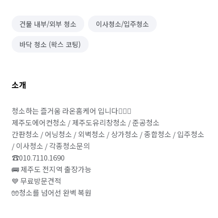
건물 내부/외부 청소
이사청소/입주청소
바닥 청소 (왁스 코팅)
소개
청소하는 즐거움 라온홈케어 입니다🙇🏻‍♂️

제주도에어컨청소 / 제주도유리창청소 / 준공청소

간판청소 / 어닝청소 / 외벽청소 / 상가청소 / 종합청소 / 입주청소 
/ 이사청소 / 각종청소문의

☎️010.7110.1690

🚌 제주도 전지역 출장가능

💙 무료방문견적

🧤청소를 넘어선 완벽 복원