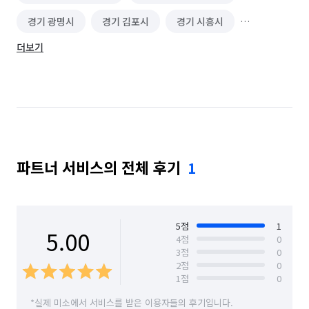
경기 광명시
경기 김포시
경기 시흥시
더보기
경기 파주시
서울 강서구
서울 관악구
서울 구로구
서울 금천구
서울 양천구
서울 영등포구
인천 계양구
인천 남구
인천 동구
인천 서구
경기 부천시 소사구
파트너 서비스의 전체 후기
1
경기 부천시 원미구
경기 부천시 오정구
5
점
1
5.00
4
점
0
3
점
0
2
점
0
1
점
0
*실제 미소에서 서비스를 받은 이용자들의 후기입니다.