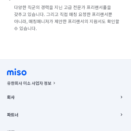
다양한 직군의 경력을 지닌 고급 전문가 프리랜서풀을
갖추고 있습니다. 그리고 직접 매칭 요청한 프리랜서뿐
아니라, 매칭매니저가 제안한 프리랜서의 지원서도 확인할
수 있습니다.
유한회사 미소 사업자 정보
사업자등록번호 : 291-87-00271 | 인허가번호 : 2016-3220163-14-5-
00019 |
회사
통신판매신고번호 : 2024-서울종로-1400(공정거래위원회 정보) |
대표이사 : CHING VICTOR COLUMBIA RHEE
회사소개
주소 | 본사: 서울특별시 종로구 율곡로 6(중학동, 트윈트리빌딩) B동 5층
채용
파트너
컨택센터 : 서울특별시 종로구 수송동 율곡로 24, 7층, 8층 미소
블로그
유한회사 미소는 통신판매중개자이며, 통신판매의 당사자가 아닙니다.
파트너 지원
상품, 상품정보, 거래에 관한 의무와 책임은 거래당사자에게 있습니다.