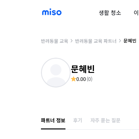
생활 청소
이
문혜빈
반려동물 교육
반려동물 교육 파트너
문혜빈
0.00
(
0
)
파트너 정보
후기
자주 묻는 질문