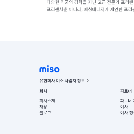
다양한 직군의 경력을 지닌 고급 전문가 프리랜
프리랜서뿐 아니라, 매칭매니저가 제안한 프리
유한회사 미소 사업자 정보
사업자등록번호 : 291-87-00271 | 인허가번호 : 2016-32201
회사
파트너
통신판매신고번호 : 2024-서울종로-1400(공정거래위원회 정
대표이사 : CHING VICTOR COLUMBIA RHEE
회사소개
파트너 
주소 | 본사: 서울특별시 종로구 율곡로 6(중학동, 트윈트리
채용
이사
컨택센터 : 서울특별시 종로구 수송동 율곡로 24, 7층, 8층
블로그
이사 청
유한회사 미소는 통신판매중개자이며, 통신판매의 당사자가
상품, 상품정보, 거래에 관한 의무와 책임은 거래당사자에
언론 보도 관련 문의:
contact@getmiso.com