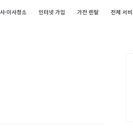
사·이사청소
인터넷 가입
가전 렌탈
전체 서비