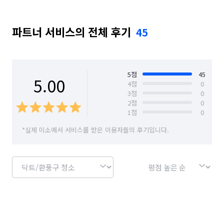
여러분의 입주는 평생에 한두번, 많아야 세네번입니다.

경기 성남시 중원구
경기 수원시 권선구
가족분들의 건강을 생각하는 업체인 저희 다이렉트클린이 
고객님들의 집을 꼼꼼하게 청소해 드립니다.

파트너 서비스의 전체 후기
45
경기 수원시 영통구
경기 수원시 장안구
몇만원 차이보다는 고객님들께서도 기분좋은 입주, 산뜻하고 
쾌적한 입주가 되셔야한다고 생각합니다.

경기 수원시 팔달구
경기 시흥시
경기 안산시 단원구
경기 안산시 상록구
저희 다이렉트클린은 그만큼 자부심 있게 몇년간 청소업체를 
5
점
45
5.00
4
점
0
운영해왔습니다.

3
점
0
경기 안성시
경기 안양시 동안구
2
점
0
1️⃣사용하는 걸레들은 매일 살균소독을 진행합니다.

1
점
0
경기 안양시 만안구
경기 양주시
경기 양평군
2️⃣독일제 직수입 친환경세제들을 사용하여 신생아마저도 
*실제 미소에서 서비스를 받은 이용자들의 후기입니다.
유해하지 않은 환경을 만들어 드립니다.

경기 여주시
경기 연천군
경기 오산시
3️⃣에어컨과 세탁기, 가전제품등 빌트인가전제품들도 같이 청소를 
경기 용인시 기흥구
경기 용인시 수지구
진행해 드린답니다(전문가들로 구성되어 완전분해까지 
가능합니다)

경기 용인시 처인구
경기 의왕시
경기 의정부시
4️⃣새집/헌집증후군, 살균소독, 마루코팅, 외창청소, 
유리나노코팅이나 수전코팅, 대리석상판연마, 줄눈도 같이 
경기 이천시
경기 파주시
경기 평택시
진행해드리고 있습니다.

경기 포천시
경기 하남시
경기 화성시