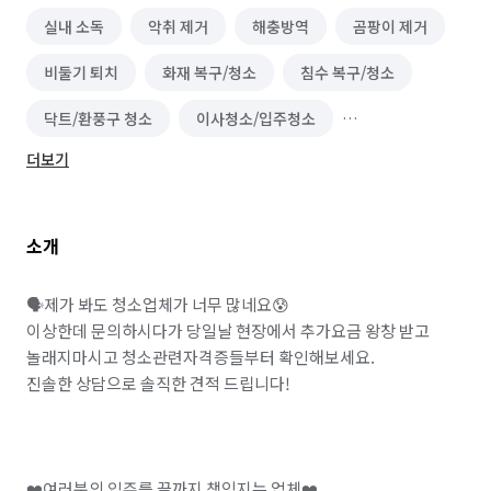
실내 소독
악취 제거
해충방역
곰팡이 제거
비둘기 퇴치
화재 복구/청소
침수 복구/청소
닥트/환풍구 청소
이사청소/입주청소
더보기
바닥 청소 (왁스 코팅)
하수구 청소
소개
🗣️제가 봐도 청소업체가 너무 많네요😰

이상한데 문의하시다가 당일날 현장에서 추가요금 왕창 받고 
놀래지마시고 청소관련자격증들부터 확인해보세요.

진솔한 상담으로 솔직한 견적 드립니다!

❤️여러분의 입주를 끝까지 책임지는 업체❤️
