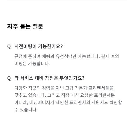
💧저희업체는 범죄도시의 히어로이신 마xx씨 신혼집, 
서울 강남구
서울 강동구
서울 강북구
bj커맨더xx님의 레미안원베일리 펜트하우스, 얼마전 국민가수 
아xx님의 에테르노까지 1~200평형대 여러 고급주택의 다양한 
서울 강서구
서울 관악구
서울 광진구
자주 묻는 질문
입주청소 경험들이 있습니다.

서울 구로구
서울 금천구
서울 노원구
😎 걸레만 들고다니는 타업체들이랑은 비교 자체가 
사전미팅이 가능한가요?
불가능합니다. 여러분의 집을 쾌적하게 바꿔드릴 
서울 도봉구
서울 동대문구
서울 동작구
다이렉트클린만의 전문성을 경험해보세요^^

규정에 준하여 채팅과 유선상담만 가능합니다. 결제 후의
서울 마포구
서울 서대문구
서울 서초구
미팅은 가능합니다.
서울 성동구
서울 성북구
서울 송파구
타 서비스 대비 장점은 무엇인가요?
⭐ 미소를 보고 오셨다고 말씀해주시면 고온스팀+피톤치드
서울 양천구
서울 영등포구
서울 용산구
다양한 직군의 경력을 지닌 고급 전문가 프리랜서풀을
+유리막코팅 서비스도 같이 진행해 드립니다^^

갖추고 있습니다. 그리고 직접 매칭 요청한 프리랜서뿐
서울 은평구
서울 종로구
서울 중구
아니라, 매칭매니저가 제안한 프리랜서의 지원서도 확인할
⭐신규입점2만원할인⭐입주청소, 이사청소는 다이렉트클린
수 있습니다.
서울 중랑구
인천 강화군
인천 계양구
인천 남구
인천 남동구
인천 동구