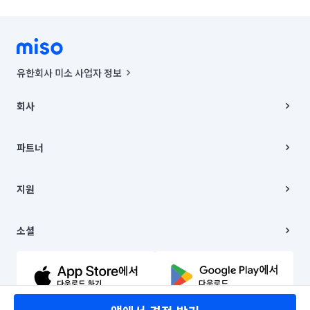
인천 부평구
인천 서구
인천 연수구
인천 옹진군
인천 중구
경기 부천시 소사구
경기 부천시 원미구
경기 부천시 오정구
유한회사 미소 사업자 정보
경기 화성시 동탄구
경기 화성시 효행구
사업자등록번호 : 291-87-00271 | 인허가번호 : 2016-3220163-14-5-
00019 |
회사
통신판매신고번호 : 2024-서울종로-1400(공정거래위원회 정보) |
경기 화성시 만세구
경기 화성시 병점구
대표이사 : CHING VICTOR COLUMBIA RHEE
회사소개
주소 | 본사: 서울특별시 종로구 율곡로 6(중학동, 트윈트리빌딩) B동 5층
채용
파트너
컨택센터 : 서울특별시 종로구 수송동 율곡로 24, 7층, 8층 미소
블로그
유한회사 미소는 통신판매중개자이며, 통신판매의 당사자가 아닙니다.
파트너 지원
상품, 상품정보, 거래에 관한 의무와 책임은 거래당사자에게 있습니다.
이사
지원
언론 보도 관련 문의:
contact@getmiso.com
이사 청소/입주 청소
대표번호: 1577-8808
고객센터
© 유한회사 미소. Miso, Inc. All Rights Reserved.
이용약관
소셜
개인정보처리방침
파트너 위치정보 이용약관
링크드인
문의하기
유튜브