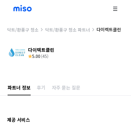
다이렉트클린
닥트/환풍구 청소
닥트/환풍구 청소 파트너
다이렉트클린
5.00
(
45
)
파트너 정보
후기
자주 묻는 질문
제공 서비스