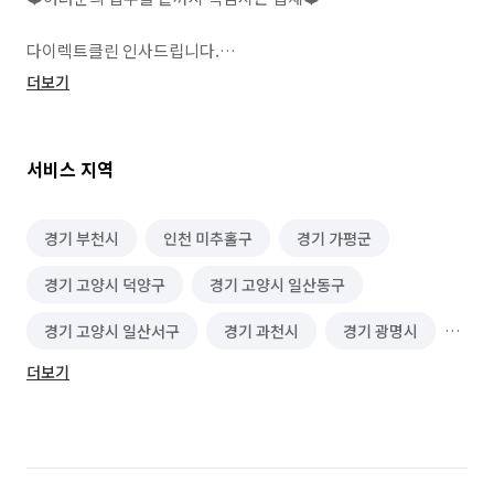
다이렉트클린 인사드립니다.

더보기
서울, 경기, 인천 전지역 출장비 전혀 없이 출동합니다.

채팅도 꾸준하게 확인을 하지만 전화문의가 더 신속하게 상담하실 
서비스 지역
수 있습니다.

010-2399-9240

경기 부천시
인천 미추홀구
경기 가평군
경기 고양시 덕양구
경기 고양시 일산동구
처음 견적만 저렴하게 상담하고 현장에 도착하여 당일날 
말도안되는 과한 추가요금을 부르는 업체들이 입주청소업체 
경기 고양시 일산서구
경기 과천시
경기 광명시
11000개 가운데 95%나 됩니다.

더보기
경기 광주시
경기 구리시
경기 군포시
다이렉트클린에서는 상담시에 추가요금이 나올까? 걱정되시는 
부분들을 사진과 함께 보내주시면 세세하고 디테일한 견적을 
경기 김포시
경기 남양주시
경기 동두천시
보내드립니다.

경기 성남시 분당구
경기 성남시 수정구