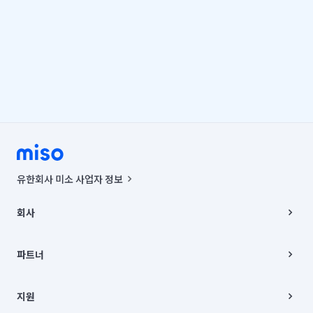
유한회사 미소 사업자 정보
사업자등록번호 : 291-87-00271 | 인허가번호 : 2016-3220163-14-5-
00019 |
회사
통신판매신고번호 : 2024-서울종로-1400(공정거래위원회 정보) |
대표이사 : CHING VICTOR COLUMBIA RHEE
회사소개
주소 | 본사: 서울특별시 종로구 율곡로 6(중학동, 트윈트리빌딩) B동 5층
채용
파트너
컨택센터 : 서울특별시 종로구 수송동 율곡로 24, 7층, 8층 미소
블로그
유한회사 미소는 통신판매중개자이며, 통신판매의 당사자가 아닙니다.
파트너 지원
상품, 상품정보, 거래에 관한 의무와 책임은 거래당사자에게 있습니다.
이사
지원
언론 보도 관련 문의:
contact@getmiso.com
이사 청소/입주 청소