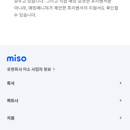
갖추고 있습니다. 그리고 직접 매칭 요청한 프리랜서뿐
아니라, 매칭매니저가 제안한 프리랜서의 지원서도 확인할
수 있습니다.
유한회사 미소 사업자 정보
사업자등록번호 : 291-87-00271 | 인허가번호 : 2016-3220163-14-5-
00019 |
회사
통신판매신고번호 : 2024-서울종로-1400(공정거래위원회 정보) |
대표이사 : CHING VICTOR COLUMBIA RHEE
회사소개
주소 | 본사: 서울특별시 종로구 율곡로 6(중학동, 트윈트리빌딩) B동 5층
채용
파트너
컨택센터 : 서울특별시 종로구 수송동 율곡로 24, 7층, 8층 미소
블로그
유한회사 미소는 통신판매중개자이며, 통신판매의 당사자가 아닙니다.
파트너 지원
상품, 상품정보, 거래에 관한 의무와 책임은 거래당사자에게 있습니다.
이사
지원
언론 보도 관련 문의:
contact@getmiso.com
이사 청소/입주 청소
대표번호: 1577-8808
고객센터