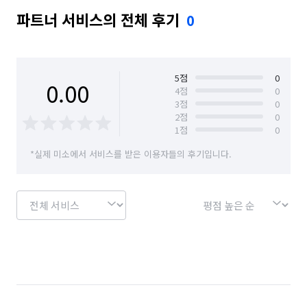
파트너 서비스의 전체 후기
0
5
점
0
0.00
4
점
0
3
점
0
2
점
0
1
점
0
*실제 미소에서 서비스를 받은 이용자들의 후기입니다.