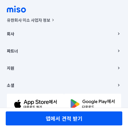
유한회사 미소 사업자 정보
사업자등록번호 : 291-87-00271 | 인허가번호 : 2016-3220163-14-5-
00019 |
회사
통신판매신고번호 : 2024-서울종로-1400(공정거래위원회 정보) |
대표이사 : CHING VICTOR COLUMBIA RHEE
회사소개
주소 | 본사: 서울특별시 종로구 율곡로 6(중학동, 트윈트리빌딩) B동 5층
채용
파트너
컨택센터 : 서울특별시 종로구 수송동 율곡로 24, 7층, 8층 미소
블로그
유한회사 미소는 통신판매중개자이며, 통신판매의 당사자가 아닙니다.
파트너 지원
상품, 상품정보, 거래에 관한 의무와 책임은 거래당사자에게 있습니다.
이사
지원
언론 보도 관련 문의:
contact@getmiso.com
이사 청소/입주 청소
대표번호: 1577-8808
고객센터
© 유한회사 미소. Miso, Inc. All Rights Reserved.
이용약관
소셜
개인정보처리방침
파트너 위치정보 이용약관
링크드인
문의하기
유튜브
앱에서 견적 받기