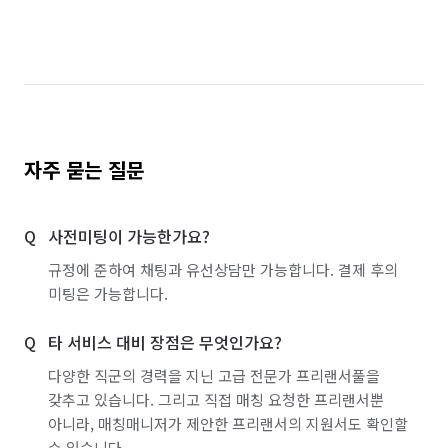
경기 파주시
경기 평택시
경기 포천시
경기 하남시
경기 화성시
충남 아산시
경기 부천시 소사구
경기 부천시 원미구
경기 부천시 오정구
경기 화성시 동탄구
자주 묻는 질문
경기 화성시 효행구
경기 화성시 만세구
사전미팅이 가능한가요?
경기 화성시 병점구
규정에 준하여 채팅과 유선상담만 가능합니다. 결제 후의
미팅은 가능합니다.
타 서비스 대비 장점은 무엇인가요?
다양한 직군의 경력을 지닌 고급 전문가 프리랜서풀을
갖추고 있습니다. 그리고 직접 매칭 요청한 프리랜서뿐
아니라, 매칭매니저가 제안한 프리랜서의 지원서도 확인할
수 있습니다.