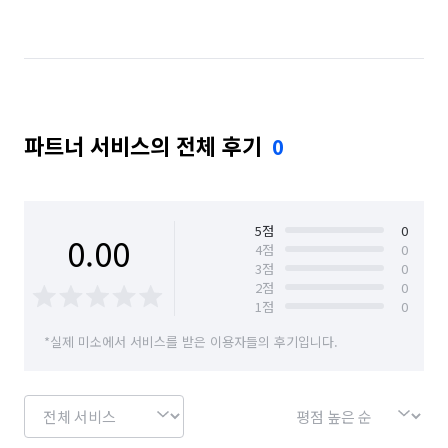
경기 남양주시
경기 동두천시
경기 성남시 분당구
경기 성남시 수정구
경기 성남시 중원구
경기 수원시 권선구
경기 수원시 영통구
파트너 서비스의 전체 후기
0
경기 수원시 장안구
경기 수원시 팔달구
경기 시흥시
경기 안산시 단원구
경기 안산시 상록구
경기 안성시
5
점
0
0.00
4
점
0
3
점
0
경기 안양시 동안구
경기 안양시 만안구
2
점
0
1
점
0
경기 양주시
경기 양평군
경기 여주시
*실제 미소에서 서비스를 받은 이용자들의 후기입니다.
경기 연천군
경기 오산시
경기 용인시 기흥구
경기 용인시 수지구
경기 용인시 처인구
경기 의왕시
경기 의정부시
경기 이천시