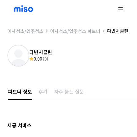
다빈치클린
이사청소/입주청소
이사청소/입주청소 파트너
다빈치클린
0.00
(
0
)
파트너 정보
후기
자주 묻는 질문
제공 서비스