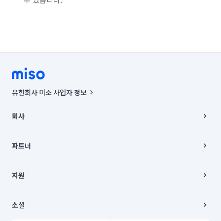
유한회사 미소 사업자 정보
사업자등록번호 : 291-87-00271 | 인허가번호 : 2016-3220163-14-5-
00019 |
회사
통신판매신고번호 : 2024-서울종로-1400(공정거래위원회 정보) |
대표이사 : CHING VICTOR COLUMBIA RHEE
회사소개
주소 | 본사: 서울특별시 종로구 율곡로 6(중학동, 트윈트리빌딩) B동 5층
채용
파트너
컨택센터 : 서울특별시 종로구 수송동 율곡로 24, 7층, 8층 미소
블로그
유한회사 미소는 통신판매중개자이며, 통신판매의 당사자가 아닙니다.
파트너 지원
상품, 상품정보, 거래에 관한 의무와 책임은 거래당사자에게 있습니다.
이사
지원
언론 보도 관련 문의:
contact@getmiso.com
이사 청소/입주 청소
대표번호: 1577-8808
고객센터
© 유한회사 미소. Miso, Inc. All Rights Reserved.
이용약관
소셜
개인정보처리방침