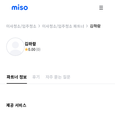
김하람
이사청소/입주청소
이사청소/입주청소 파트너
김하람
0.00
(
0
)
파트너 정보
후기
자주 묻는 질문
제공 서비스