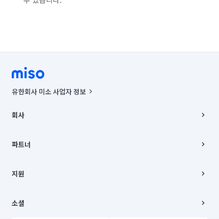
유한회사 미소 사업자 정보
사업자등록번호 : 291-87-00271 | 인허가번호 : 2016-3220163-14-5-
00019 |
회사
통신판매신고번호 : 2024-서울종로-1400(공정거래위원회 정보) |
대표이사 : CHING VICTOR COLUMBIA RHEE
회사소개
주소 | 본사: 서울특별시 종로구 율곡로 6(중학동, 트윈트리빌딩) B동 5층
채용
파트너
컨택센터 : 서울특별시 종로구 수송동 율곡로 24, 7층, 8층 미소
블로그
유한회사 미소는 통신판매중개자이며, 통신판매의 당사자가 아닙니다.
파트너 지원
상품, 상품정보, 거래에 관한 의무와 책임은 거래당사자에게 있습니다.
이사
지원
언론 보도 관련 문의:
contact@getmiso.com
이사 청소/입주 청소
대표번호: 1577-8808
고객센터
© 유한회사 미소. Miso, Inc. All Rights Reserved.
이용약관
소셜
개인정보처리방침