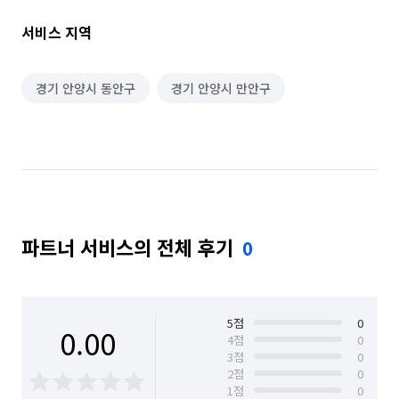
[동하익스프레스] 특별해요! 

🚫 사전에 협의하지 않은 당일 추가요금 없음 

서비스 지역
✅ 방문 견적, 상담 담당자가 현장에 직접 투입

🧱 바닥보호를 위해 보강 자재 사용

📦 파손 방지를 위한 이중 포장 제공

경기 안양시 동안구
경기 안양시 만안구
👩‍🦯 이사 후 간단한 청소서비스 제공 가능

🎀 깔끔하고 안전한 포장자재 사용 

📺 벽걸이 TV 설치 가능(대리석,타일 등 제외)

🧦 깨끗한 이사를 위한 덧신 착용

⚙️ 에어컨 분리 서비스 제공 가능

🪄 냉장고 청소 서비스 제공 가능

🔧 커튼 및 부착물 설치 가능

파트너 서비스의 전체 후기
0
🧊 식품은 아이스박스에 따로 포장 

🦺 작업자 모두 유니폼 착용

💑🏻 이사경험이 많은 가족으로 구성된 팀
5
점
0
0.00
4
점
0
3
점
0
2
점
0
1
점
0