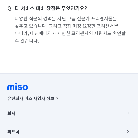
타 서비스 대비 장점은 무엇인가요?
다양한 직군의 경력을 지닌 고급 전문가 프리랜서풀을
갖추고 있습니다. 그리고 직접 매칭 요청한 프리랜서뿐
아니라, 매칭매니저가 제안한 프리랜서의 지원서도 확인할
수 있습니다.
유한회사 미소 사업자 정보
사업자등록번호 : 291-87-00271 | 인허가번호 : 2016-3220163-14-5-
00019 |
회사
통신판매신고번호 : 2024-서울종로-1400(공정거래위원회 정보) |
대표이사 : CHING VICTOR COLUMBIA RHEE
회사소개
주소 | 본사: 서울특별시 종로구 율곡로 6(중학동, 트윈트리빌딩) B동 5층
채용
파트너
컨택센터 : 서울특별시 종로구 수송동 율곡로 24, 7층, 8층 미소
블로그