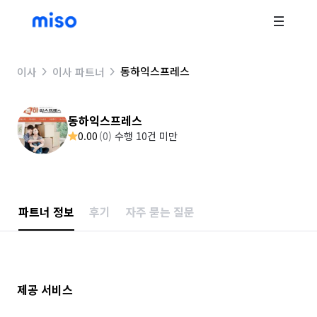
동하익스프레스
이사
이사 파트너
동하익스프레스
0.00
(
0
)
수행 10건 미만
파트너 정보
후기
자주 묻는 질문
제공 서비스