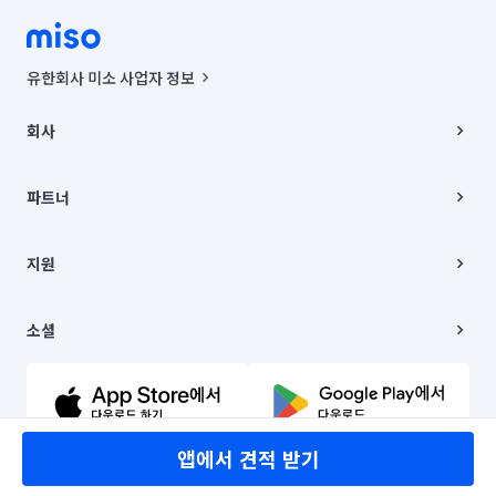
유한회사 미소 사업자 정보
사업자등록번호 : 291-87-00271 | 인허가번호 : 2016-3220163-14-5-
00019 |
회사
통신판매신고번호 : 2024-서울종로-1400(공정거래위원회 정보) |
대표이사 : CHING VICTOR COLUMBIA RHEE
회사소개
주소 | 본사: 서울특별시 종로구 율곡로 6(중학동, 트윈트리빌딩) B동 5층
채용
파트너
컨택센터 : 서울특별시 종로구 수송동 율곡로 24, 7층, 8층 미소
블로그
유한회사 미소는 통신판매중개자이며, 통신판매의 당사자가 아닙니다.
파트너 지원
상품, 상품정보, 거래에 관한 의무와 책임은 거래당사자에게 있습니다.
이사
지원
언론 보도 관련 문의:
contact@getmiso.com
이사 청소/입주 청소
대표번호: 1577-8808
고객센터
© 유한회사 미소. Miso, Inc. All Rights Reserved.
이용약관
소셜
개인정보처리방침
파트너 위치정보 이용약관
링크드인
문의하기
유튜브
앱에서 견적 받기