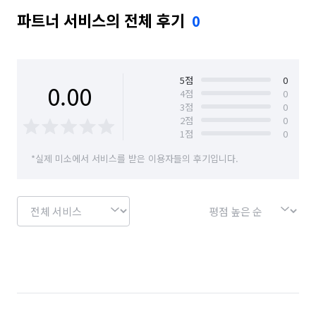
파트너 서비스의 전체 후기
0
5
점
0
0.00
4
점
0
3
점
0
2
점
0
1
점
0
*실제 미소에서 서비스를 받은 이용자들의 후기입니다.