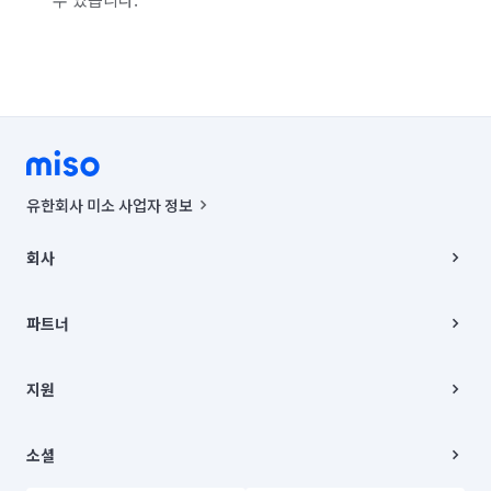
유한회사 미소 사업자 정보
사업자등록번호 : 291-87-00271 | 인허가번호 : 2016-3220163-14-5-
00019 |
회사
통신판매신고번호 : 2024-서울종로-1400(공정거래위원회 정보) |
대표이사 : CHING VICTOR COLUMBIA RHEE
회사소개
주소 | 본사: 서울특별시 종로구 율곡로 6(중학동, 트윈트리빌딩) B동 5층
채용
파트너
컨택센터 : 서울특별시 종로구 수송동 율곡로 24, 7층, 8층 미소
블로그
유한회사 미소는 통신판매중개자이며, 통신판매의 당사자가 아닙니다.
파트너 지원
상품, 상품정보, 거래에 관한 의무와 책임은 거래당사자에게 있습니다.
이사
지원
언론 보도 관련 문의:
contact@getmiso.com
이사 청소/입주 청소
대표번호: 1577-8808
고객센터
© 유한회사 미소. Miso, Inc. All Rights Reserved.
이용약관
소셜
개인정보처리방침