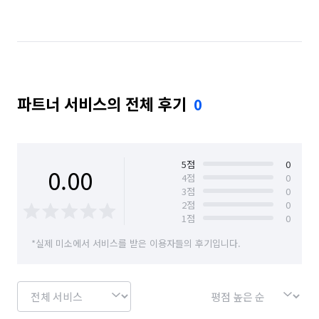
파트너 서비스의 전체 후기
0
5
점
0
0.00
4
점
0
3
점
0
2
점
0
1
점
0
*실제 미소에서 서비스를 받은 이용자들의 후기입니다.