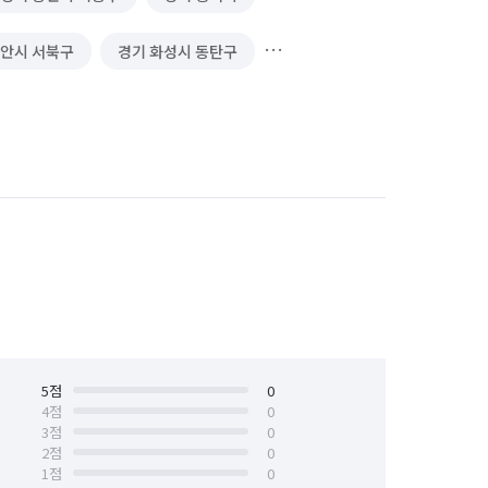
천안시 서북구
경기 화성시 동탄구
경기 화성시 병점구
5
점
0
4
점
0
3
점
0
2
점
0
1
점
0