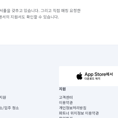
서풀을 갖추고 있습니다. 그리고 직접 매칭 요청한
랜서의 지원서도 확인할 수 있습니다.
63-14-5-00019 |
지원
보) |
지원
고객센터
빌딩) B동 5층
이용약관
 미소
소/입주 청소
개인정보처리방침
 아닙니다.
파트너 위치정보 이용약관
게 있습니다.