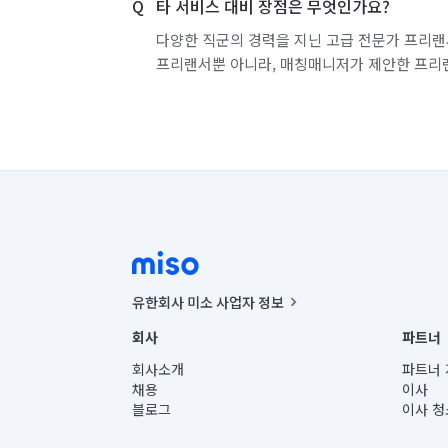
타 서비스 대비 장점은 무엇인가요?
다양한 직군의 경력을 지닌 고급 전문가 프리랜
프리랜서뿐 아니라, 매칭매니저가 제안한 프리
유한회사 미소 사업자 정보
사업자등록번호 : 291-87-00271 | 인허가번호 : 2016-32201
회사
파트너
통신판매신고번호 : 2024-서울종로-1400(공정거래위원회 정
대표이사 : CHING VICTOR COLUMBIA RHEE
회사소개
파트너 
주소 | 본사: 서울특별시 종로구 율곡로 6(중학동, 트윈트리
채용
이사
컨택센터 : 서울특별시 종로구 수송동 율곡로 24, 7층, 8층
블로그
이사 청
유한회사 미소는 통신판매중개자이며, 통신판매의 당사자가
상품, 상품정보, 거래에 관한 의무와 책임은 거래당사자에