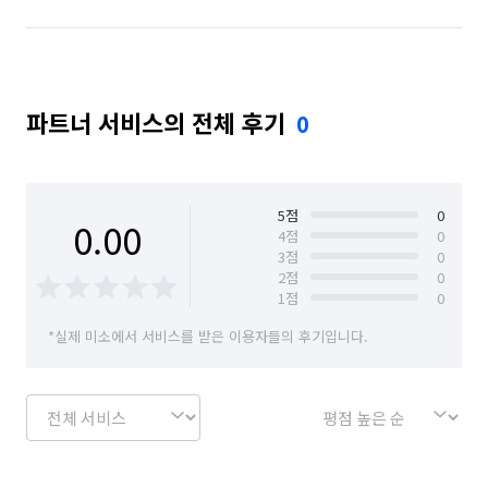
파트너 서비스의 전체 후기
0
5
점
0
0.00
4
점
0
3
점
0
2
점
0
1
점
0
*실제 미소에서 서비스를 받은 이용자들의 후기입니다.