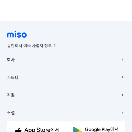
유한회사 미소 사업자 정보
사업자등록번호 : 291-87-00271 | 인허가번호 : 2016-3220163-14-5-
00019 |
회사
통신판매신고번호 : 2024-서울종로-1400(공정거래위원회 정보) |
대표이사 : CHING VICTOR COLUMBIA RHEE
회사소개
주소 | 본사: 서울특별시 종로구 율곡로 6(중학동, 트윈트리빌딩) B동 5층
채용
파트너
컨택센터 : 서울특별시 종로구 수송동 율곡로 24, 7층, 8층 미소
블로그
유한회사 미소는 통신판매중개자이며, 통신판매의 당사자가 아닙니다.
파트너 지원
상품, 상품정보, 거래에 관한 의무와 책임은 거래당사자에게 있습니다.
이사
지원
언론 보도 관련 문의:
contact@getmiso.com
이사 청소/입주 청소
대표번호: 1577-8808
고객센터
© 유한회사 미소. Miso, Inc. All Rights Reserved.
이용약관
소셜
개인정보처리방침
파트너 위치정보 이용약관
링크드인
문의하기
유튜브