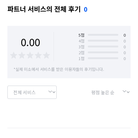
파트너 서비스의 전체 후기
0
5
점
0
0.00
4
점
0
3
점
0
2
점
0
1
점
0
*실제 미소에서 서비스를 받은 이용자들의 후기입니다.