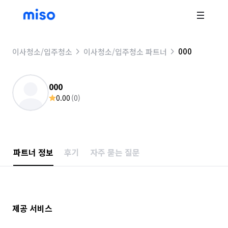
000
이사청소/입주청소
이사청소/입주청소 파트너
000
0.00
(
0
)
파트너 정보
후기
자주 묻는 질문
제공 서비스