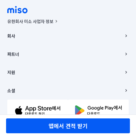
유한회사 미소 사업자 정보
사업자등록번호 : 291-87-00271 | 인허가번호 : 2016-3220163-14-5-
00019 |
회사
통신판매신고번호 : 2024-서울종로-1400(공정거래위원회 정보) |
대표이사 : CHING VICTOR COLUMBIA RHEE
회사소개
주소 | 본사: 서울특별시 종로구 율곡로 6(중학동, 트윈트리빌딩) B동 5층
채용
파트너
컨택센터 : 서울특별시 종로구 수송동 율곡로 24, 7층, 8층 미소
블로그
유한회사 미소는 통신판매중개자이며, 통신판매의 당사자가 아닙니다.
파트너 지원
상품, 상품정보, 거래에 관한 의무와 책임은 거래당사자에게 있습니다.
이사
지원
언론 보도 관련 문의:
contact@getmiso.com
이사 청소/입주 청소
대표번호: 1577-8808
고객센터
© 유한회사 미소. Miso, Inc. All Rights Reserved.
이용약관
소셜
개인정보처리방침
파트너 위치정보 이용약관
링크드인
문의하기
유튜브
앱에서 견적 받기